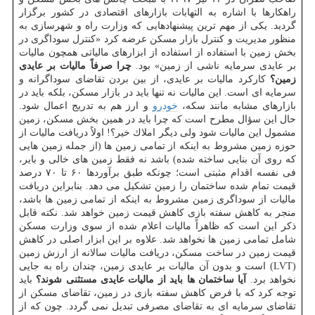
راهكارها با اشاره به التهابات بازارهای اقتصادی در كشور برگزار
گردید. یكی از مهم ترین پیشنهادهایی كه وزارت راه و شهرسازی به
منظور مدیریت و كنترل بازار مسكن عرضه كرد «كنترل سوداگری در
بخش زمین با استفاده از استفاده از ابزارهای مالیاتی همچون مالیات
بر عایدی سرمایه ناشی از زمین» بود.
چرا صرفاً مالیات بر عایدی
زمین؟
كاركرد مالیات بر عایدی، از بین بردن تقاضای سوداگرانه و
سرمایه ای است. این مالیات نه تنها باید در بازار مسكن، بلكه باید در
بازارهای مشابه مانند سكه،
خودرو
و ارز هم به تدریج اعمال شود.
حال این سؤال مطرح است كه چرا باید در همین بخش مسكن، زمین
مشمول این مالیات شود ولی دیگر املاك خیر؟! اولاً دریافت مالیات از
حوزه زمین مشروط به اینكه از تمامی زمین ها (از جمله زمین هایی
كه روی آن بنایی ساخته شده) باشد نه فقط زمین های خالی و بایر،
فی نفسه اقدام مثبتی است؛ چونكه طبق برآوردها ۶۰ تا ۷۰ درصد
قیمت تمام شده ساختمان را زمین تشكیل می دهد. بنابراین دریافت
مالیات از سوداگری زمین مشروط به اینكه از تمامی زمین ها باشد،
منجر به كاهش سفته بازی كاهش قیمت زمین خواهد شد. نكته قابل
ذكر این است كه ظاهراً مالیات اعلام شده از سوی وزارت مسكن
شامل تمامی زمین ها نخواهد شد. علاوه بر این ابزار اصلی در كاهش
قیمت زمین در ساخت مسكن، دریافت مالیات سالانه از ارزش زمین
(LVT) است و بدون آن مالیات بر عایدی زمین، چندان راه به جایی
نخواهد برد.
آیا ساختمان ها باید از مالیات عایدی مستثنی شوند؟
باید
توجه كرد كه با فرض كاهش سفته بازی در زمین، تقاضای مسكن از
تقاضای سرمایه ای به تقاضای مصرفی تبدیل نمی گردد. چون كه از