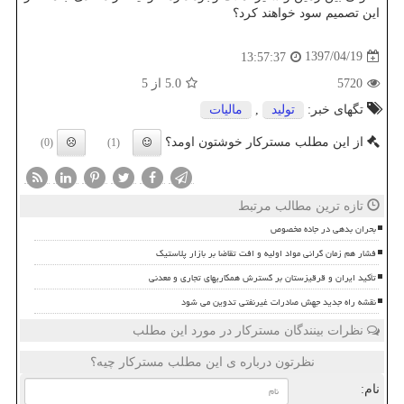
این تصمیم سود خواهند كرد؟
1397/04/19
13:57:37
5720
5.0
از 5
تگهای خبر:
تولید
,
مالیات
از این مطلب مسترکار خوشتون اومد؟
(0)
(1)
تازه ترین مطالب مرتبط
بحران بدهی در جاده مخصوص
فشار هم زمان گرانی مواد اولیه و افت تقاضا بر بازار پلاستیک
تأکید ایران و قرقیزستان بر گسترش همکاریهای تجاری و معدنی
نقشه راه جدید جهش صادرات غیرنفتی تدوین می شود
نظرات بینندگان مسترکار در مورد این مطلب
نظرتون درباره ی این مطلب مسترکار چیه؟
نام: