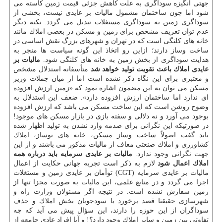
جهتی انگیزه سوداگری به علت كاهش جزئی قیمت زمین كاسته می
شود اما چون ساختمان مشمول مالیات بر عایدی نیست، بخشی از
سوداگری زمین به سوداگری مستغلات تبدیل می گردد. نكته دیگر
عدم توان تعریف مشخص برای زمین و مسكن در بعضی املاك مانند
خانه های كلنگی است كه در تهران و شهرهای بزرگ نقش اساسی در
ساخت وساز دارند؛ ازاین رو اتخاذ این گونه سیاست ها منجر به
هدایت سوداگری از بخش زمین به خانه های كلنگی شود.
مالیات بر
عایدی املاك باعث تقویت تولید خواهد شد
متأسفانه استدلال مشخص
و معتبری برای این نگاه ذكر نشده است اما از میان جملات وزیر
مسكن می توان به این مضمون اشاره نمود كه «زمین ارزش افزوده
ای ندارد اما ساختمان ارزش افزوده دارد». ضعف این استدلال به
وضوح روشن است كه این ساخت مسكن می باشد كه ارزش افزوده
بوجود می آورد و نه دلالی و سفته بازی در بازار مسكن های موجود!
در صورتیكه این نگرانی برای صدمه وارد نشدن به تولید اظهار شده
باید گفت اصولاً ساخت وساز مسكن، خانه های نوساز، املاك
كشاورزی و املاك صنعتی معاف از مالیات مذكور می باشند و از این
جهت نگرانی وجود ندارد.
مالیات بر عایدی سرمایه باید درباره همه
املاك اعمال شود
لازم به ذكر است تجربه جهانی حكایت از اعمال
مالیات بر عایدی سرمایه (CGT) توأمان بر عایدی زمین و مستغلات
اجرا می گردد و در منابع علمی، این مالیات به صورت مجزا تنها از
زمین سفارش نشده است. در نتیجه اگر مسئولان وزارت راه و
شهرسازی حقیقتا قصد برخورد با سودجویان بخش املاك و حذف
سوداگران از این حوزه را دارند، این سؤال پیش می آید كه چه
تفاوتی بین زمین و سایر املاك وجود دارد؟! و آیا افراد عادی جامعه از