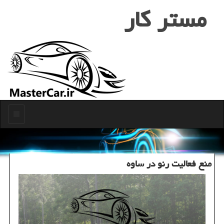
مستر كار
منو
منع فعالیت رنو در ساوه