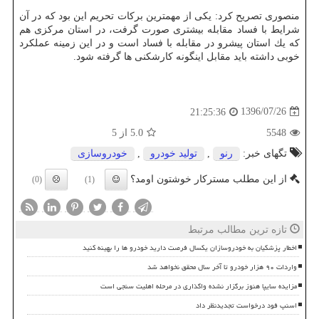
منصوری تصریح كرد: یكی از مهمترین بركات تحریم این بود كه در آن
شرایط با فساد مقابله بیشتری صورت گرفت، در استان مركزی هم
كه یك استان پیشرو در مقابله با فساد است و در این زمینه عملكرد
خوبی داشته باید مقابل اینگونه كارشكنی ها گرفته شود.
1396/07/26
21:25:36
5548
5.0
از 5
تگهای خبر:
رنو
,
تولید خودرو
,
خودروسازی
از این مطلب مسترکار خوشتون اومد؟
(0)
(1)
تازه ترین مطالب مرتبط
اخطار پزشکیان به خودروسازان یکسال فرصت دارید خودرو ها را بهینه کنید
واردات ۹۰ هزار خودرو تا آخر سال محقق نخواهد شد
مزایده سایپا هنوز برگزار نشده واگذاری در مرحله اهلیت سنجی است
اسنپ فود درخواست تجدیدنظر داد