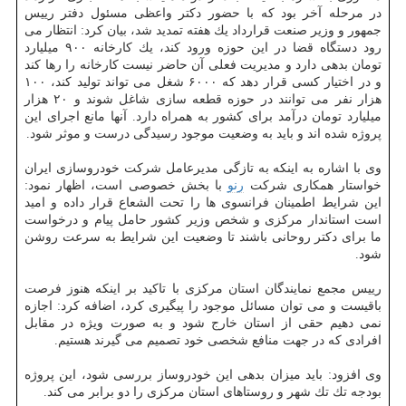
در مرحله آخر بود كه با حضور دكتر واعظی مسئول دفتر رییس
جمهور و وزیر صنعت قرارداد یك هفته تمدید شد، بیان كرد: انتظار می
رود دستگاه قضا در این حوزه ورود كند، یك كارخانه ۹۰۰ میلیارد
تومان بدهی دارد و مدیریت فعلی آن حاضر نیست كارخانه را رها كند
و در اختیار كسی قرار دهد كه ۶۰۰۰ شغل می تواند تولید كند، ۱۰۰
هزار نفر می توانند در حوزه قطعه سازی شاغل شوند و ۲۰ هزار
میلیارد تومان درآمد برای كشور به همراه دارد. آنها مانع اجرای این
پروژه شده اند و باید به وضعیت موجود رسیدگی درست و موثر شود.
وی با اشاره به اینكه به تازگی مدیرعامل شركت خودروسازی ایران
خواستار همكاری شركت
رنو
با بخش خصوصی است، اظهار نمود:
این شرایط اطمینان فرانسوی ها را تحت الشعاع قرار داده و امید
است استاندار مركزی و شخص وزیر كشور حامل پیام و درخواست
ما برای دكتر روحانی باشند تا وضعیت این شرایط به سرعت روشن
شود.
رییس مجمع نمایندگان استان مركزی با تاكید بر اینكه هنوز فرصت
باقیست و می توان مسائل موجود را پیگیری كرد، اضافه كرد: اجازه
نمی دهیم حقی از استان خارج شود و به صورت ویژه در مقابل
افرادی كه در جهت منافع شخصی خود تصمیم می گیرند هستیم.
وی افزود: باید میزان بدهی این خودروساز بررسی شود، این پروژه
بودجه تك تك شهر و روستاهای استان مركزی را دو برابر می كند.