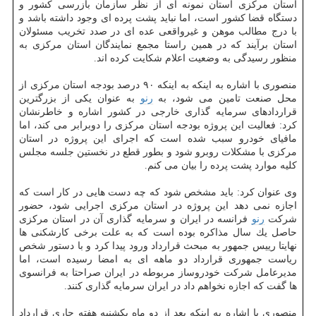
استان مركزی استان نمونه ای از نظر سازمان بازرسی كشور و
دستگاه قضا كشور است، اما نباید پشت پرده ای وجود داشته باشد و
با درج مطالب موهن و غیرواقعی عده ای در صدد تخریب مسئولان
استان برآیند كه در همین راستا مجمع نمایندگان استان مركزی به
منظور رسیدگی به وضعیت اعلام شكایت كرده اند.
منصوری با اشاره به اینكه به اینكه ۹۰ درصد بودجه استان مركزی از
محل صنعت تامین می شود، به
رنو
به عنوان یكی از بزرگترین
قراردادهای سرمایه گذاری خارجی در كشور اشاره و خاطرنشان
كرد: فعالیت این پروژه بودجه استان مركزی را دوبرابر می كند، اما
مافیای خودرو سبب شده است كه اجرای این پروژه در استان
مركزی با مشكلات روبرو شود و بطور قطع در نخستین جلسه مجلس
كلیه موارد پشت پرده را بیان می كنم.
وی عنوان كرد: باید مشخص شود كه چه دست هایی در كار است كه
اجازه نمی دهد این پروژه در استان مركزی اجرایی شود، حضور
شركت
رنو
فرانسه در ایران و سرمایه گذاری آن در استان مركزی
حاصل یك سال مذاكره بوده است كه به علت برخی كارشكنی ها
نهایتا رییس جمهور به مبحث قرارداد ورود پیدا كرد و با دستور شخص
ریاست جمهوری قرارداد دو ماهه ای به امضا رسیده است، اما
مدیرعامل شركت خودروساز مربوطه در ایران صراحتا به فرانسوی
ها گفت كه اجازه نخواهم داد در ایران سرمایه گذاری كنند.
منصوری با اشاره به اینكه بعد از دو ماه یكشنبه هفته جاری قرارداد