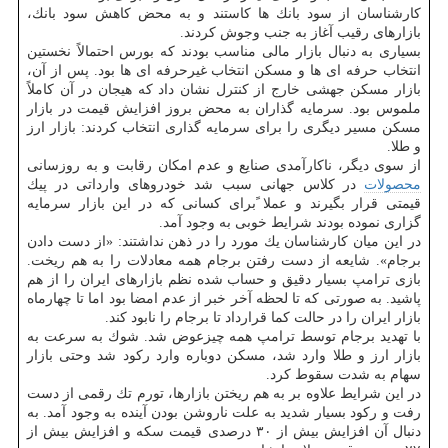
كارشناسان از سود بانك ها كاستند و به محض كاهش سود بانك،
بازارهای رقیب آغاز به جنب وجوش كردند.
بسیاری به دنبال بازار مالی مناسب بودند كه بورس احتمالاً نخستین
انتخاب حرفه ای ها و مسكن انتخاب غیرحرفه ای ها بود. پس از آن،
بازار مسكن جهشی خارج از كنترل نشان داد كه هیجان در آن كاملاً
ملموس بود. سرمایه گذاران به محض بروز افزایش قیمت در بازار
مسكن مسیر دیگری را برای سرمایه گذاری انتخاب كردند: بازار ارز
و طلا.
از سوی دیگر، ناكارآمدی صنایع و عدم امكان رقابت و به روزسانی
محصولات
در كلاس جهانی سبب شد خودروهای وارداتی در پیك
قیمتی قرار بگیرند و عملا ًبرای كسانی كه در این بازار سرمایه
گزاری نموده بودند شرایط خوبی به وجود آمد.
در این میان كارشناسان یك مورد را در ذهن نداشتند: «از دست دادن
برجام». شایعه از دست رفتن برجام همه معادلات را به هم ریخت.
بازی ترامپ بسیار دقیق و حساب شده نظم بازارهای ایران را از هم
پاشید. به صورتی كه تا لحظه آخر خبر از عدم امضا بود اما تا چهارماه
بازار ایران را در حالت كما قرارداد تا برجام را نابود كند.
با تهدید برجام توسط ترامپ همه چیزعوض شد. شوك به سرعت به
بازار ارز و طلا وارد شد، مسكن دوباره وارد ركود شد وحتی بازار
سهام به شدت سقوط كرد.
در این شرایط علاوه بر به هم ریختن بازارها، تورم تك رقمی از دست
رفت و ركود بسیار شدید به علت ناروشن بودن آینده به وجود آمد. به
دنبال آن افزایش بیش از ۳۰ درصدی قیمت سكه و افزایش بیش از