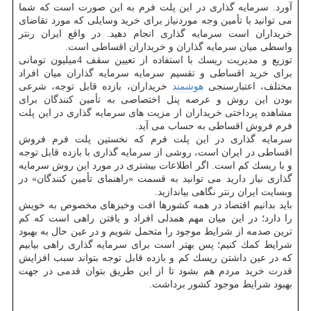
آورد. سرمایه گذاری در این پلت فرم به این صورت است كه شما
می توانید با تأمین وجه موردنیاز برای خرید وسایلی كه مورد تقاضای
خریداران است سرمایه گذاری انجام دهید. در واقع ایران رنتر
واسطی میان سرمایه گذاران و خریداران اقساطی است.
توزیع و مدیریت ریسك با استفاده از تعیین سقف 4میلیون تومانی
برای خرید اقساطی و تقسیم سرمایه سرمایه گذاران میان افراد
مختلف، اعتبارسنجی
هوشمند
خریداران، بازده قابل توجه، شرعی
بودن این روش و عرضه پنل اختصاصی به تأمین كنندگان برای
مشاهده پرداختی خریداران از مزیت های سرمایه گذاری در این پلت
فرم فروش اقساطی به حساب می آید.
سرمایه گذاری در این پلت فرم كه نخستین پلت فرم فروش
اقساطی در ایران است، روشی از سرمایه گذاری با بازده قابل توجه
و با ریسك كم است. اگر اطلاعات بیشتری در مورد این روش سرمایه
گذاری نیاز دارید می توانید به قسمت «راهنمای تأمین كنندگان» در
وبسایت ایران رنتر نگاهی بیاندازید.
باید بدانیم اقتصاد در همه كشورها افت وخیزهای مخصوص به خویش
را دارد؛ در این میان مهم همدلی افراد و یافتن راهی است كه كم
ترین صدمه از شرایط موجود را متحمل شویم و در عین حال به بهبود
شرایط كمك كنیم؛ پس بهتر است برای سرمایه گذاری راهی بیابیم
كه در عین داشتن ریسك كم و بازده قابل توجه بتواند سبب افزایش
قدرت خرید مردم هم بشود تا از این طریق بتوان قدمی در جهت
بهبود شرایط موجود كشور برداشت.