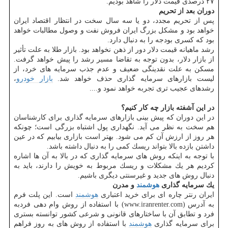
۲۷ درصدی قیمت دلار را شاهد بودیم.
دوران بعد از تحریم
پس از تحریم مجدد، دو یا سه سال سخت در انتظار اقتصاد ایران
خواهد بود و مشكل بزرگ ایران فروش نفت و وصول مطالبات خواهد
بود كه كسری بودجه را به دنبال دارد.
رشد ماهیانه قیمت دلار دور از ذهن نخواهد بود. بازار طلا به علت تأثیر
از بازار دلار، بدون توجه به تقاضا مسیر رشد را پیش خواهد گرفت.
مسكن به علت نقدینگی ضعیف و عدم جذب سرمایه های خرد، از
لیست بازارهای سرمایه گذاری حذف خواهد شد.
بازار خودرو
،
رشدهای عجیب تری تجربه خواهد نمود و....
در این آشفته بازار چه كار كنیم؟
در این دوران كه پیش بینی بازارهای سرمایه گذاری برای كارشناسان
هم سخت به نظر می آید. نگهداری پول اشتباه بزرگی است؛ چونكه
هر روز از ارزش آن كم می شود. بهتر است بازاری بیابیم كه در عین
داشتن بازده بالا بتواند ریسك كمی را به دنبال داشته باشد.
با توجه به اینكه روش های سرمایه گذاری كه در بالا به آن ها اشاره
كردیم هر یك مشكلات و ریسك مربوط به خویش را دارند، باید به
دنبال روش های جدید و غیرسنتی دیگری باشیم.
یك سرمایه گذاری
هوشمند
و مدرن
ایران رنتر چاره ای برای خرید اعتباری
هوشمند
است. این پلت فرم
به آدرس (www.iranrenter.com) با استفاده از روش وام دهی فردبه
فرد و تطابق آن با ساختارهای قانونی و شرعی كشور توانسته بستری
برای سرمایه گذاری
هوشمند
با استفاده از روش های به روز فراهم