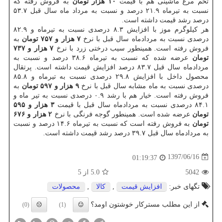
تخم مرغ ماشینی هم با قیمت
۱۰ هزار تومان
به فروش رفته كه
نسبت به تیرماه ۲۱.۹ درصد و نسبت به مرداد ماه سال قبل ۵۳.۷
درصد رشد قیمت داشته است.
هر كیلوگرم موز با افزایش ۸.۳ درصدی نسبت به تیرماه و ۸۲.۹
درصدی نسبت به مردادماه سال قبل با نرخ
۷ هزار و ۷۵۷ تومان
به
فروش رفته است. همینطور سیب درختی زرد با نرخ
۷ هزار و ۷۳۷
تومان
عرضه شده كه نسبت به تیرماه ۳۸.۶ درصد و نسبت به
مردادماه سال قبل ۸۳.۷ درصد افزایش قیمت داشته است. پرتقال
محصول داخل با افزایش ۲۹.۸ درصدی نسبت به تیرماه و ۸۵.۸
درصدی نسبت به ماه مشابه سال قبل با نرخ
۹ هزار و ۵۹۷ تومان
به
فروش رفته است. خیار هم با رشد ۰.۹ درصدی نسبت به تیر ماه و
۸۴.۱ درصدی نسبت به مردادماه سال قبل با قیمت
۳ هزار و ۵۹۵
تومان
عرضه شده است. همینطور گوجه فرنگی با نرخ
۲ هزار و ۶۷۶
تومان
به فروش رفته است كه نسبت به تیرماه ۱۴.۶ درصد و نسبت
به مردادماه سال قبل ۳۹.۷ درصد رشد قیمت داشته است.
1397/06/16
01:19:37
5042
5.0
از 5
تگهای خبر:
افزایش قیمت
,
كالا
,
محصولات
از این مطلب مسترکار خوشتون اومد؟
(0)
(1)