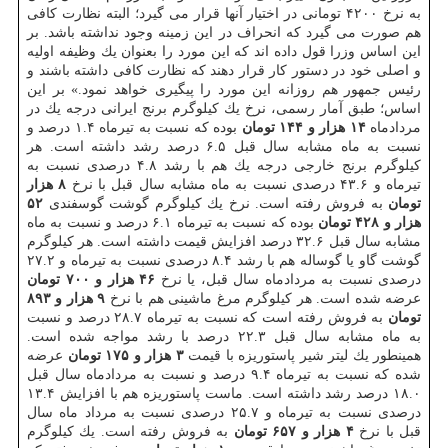
به نرخ ۴۲۰۰ تومانی در اختیار آنها قرار می گیرد؛ البته نظارت كافی
هم صورت می گیرد كه انحراف در این زمینه وجود نداشته باشد. بر
این اساس وزرا قول داده اند كه این مورد را بعنوان یك وظیفه اولیه
و اصلی خود در دستور كار قرار دهند كه نظارت كافی داشته باشند و
رئیس جمهور هم روزانه این مورد را پیگیری خواهد نمود.» بر این
اساس؛ طبق آمار رسمی، نرخ یك كیلوگرم برنج ایرانی درجه یك در
مردادماه
۱۴ هزار و ۱۴۴ تومان
بوده كه نسبت به تیرماه ۱.۴ درصد و
نسبت به ماه مشابه سال قبل ۶.۵ درصد رشد داشته است. هر
كیلوگرم برنج خارجی درجه یك هم با رشد ۴.۸ درصدی نسبت به
تیرماه و ۴۳.۶ درصدی نسبت به ماه مشابه سال قبل با نرخ
۸ هزار
تومان
به فروش رفته است. نرخ یك كیلوگرم گوشت گوسفندی
۵۲
هزار و ۴۲۸ تومان
بوده كه نسبت به تیرماه ۶.۱ درصد و نسبت به ماه
مشابه سال قبل ۳۲.۶ درصد افزایش قیمت داشته است. هر كیلوگرم
گوشت گاو یا گوساله هم با رشد ۸.۴ درصدی نسبت به تیرماه و ۲۷.۲
درصدی نسبت به مردادماه سال قبل، یا نرخ
۴۶ هزار و ۷۰۰ تومان
عرضه شده است. هر كیلوگرم مرغ ماشینی هم با نرخ
۹ هزار و ۸۹۳
تومان
به فروش رفته است كه نسبت به تیرماه ۲۸.۷ درصد و نسبت
به ماه مشابه سال قبل ۲۲.۳ درصد با رشد مواجه شده است.
همینطور یك لیتر شیر پاستوریزه با قیمت
۳ هزار و ۱۷۵ تومان
عرضه
شده كه نسبت به تیرماه ۹.۴ درصد و نسبت به مردادماه سال قبل
۱۸.۰ درصد رشد داشته است. ماست پاستوریزه هم با افزایش ۱۳.۴
درصدی نسبت به تیرماه و ۲۵.۷ درصدی نسبت به مرداد ماه سال
قبل با نرخ
۴ هزار و ۶۵۷ تومان
به فروش رفته است. یك كیلوگرم