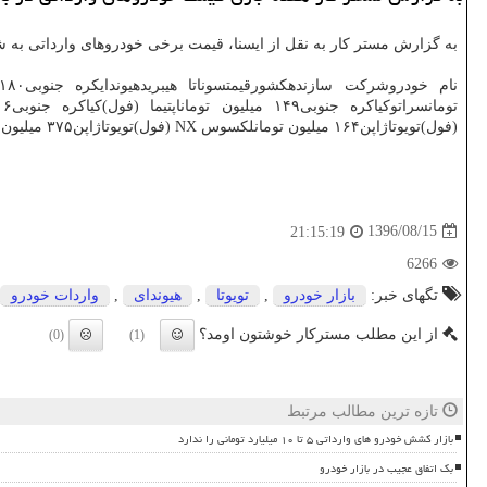
به گزارش مستر كار به نقل از ایسنا، قیمت برخی خودروهای وارداتی به 
(فول)تویوتاژاپن۱۶۴ میلیون تومانلكسوس NX (فول)تویوتاژاپن۳۷۵ میلیون تومان
1396/08/15
21:15:19
6266
تگهای خبر:
بازار خودرو
,
تویوتا
,
هیوندای
,
واردات خودرو
از این مطلب مسترکار خوشتون اومد؟
(0)
(1)
تازه ترین مطالب مرتبط
بازار کشش خودرو های وارداتی ۵ تا ۱۰ میلیارد تومانی را ندارد
بک اتفاق عجیب در بازار خودرو