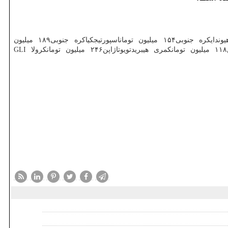
نام خودروشركت سازندهكشورقیمتسوناتا هیبریدهیوندایكره جنوبی۱۸۰ میلیون تومانتوسان (new face)هیوندایكره جنوبی۲۰۰ میلیون تومانالنتراهیوندایكره جنوبی۱۵۴ میلیون توماناسپورتیجكیاكره جنوبی۱۸۹ میلیون
تومانسراتوكیاكره جنوبی۱۴۹ میلیون توماناپتیما (فول)كیاكره جنوبی۲۰۶ میلیون تومانRAV۴تویوتاژاپن۲۵۵ میلیون تومانیاریس هاچ بكتویوتاژاپن۱۱۸ میلیون تومانكمری هیبریدتویوتاژاپن۲۴۶ میلیون تومانكرولا GLI