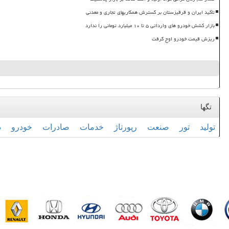
تأکید ایران و قرقیزستان بر گسترش همکاریهای تجاری و معدنی
بازار کشش خودرو های وارداتی ۵ تا ۱۰ میلیارد تومانی را ندارد
ریزش قیمت خودرو اوج گرفت
تگها
تولید
تور
صنعت
رپورتاژ
خدمات
صادرات
خودرو
د