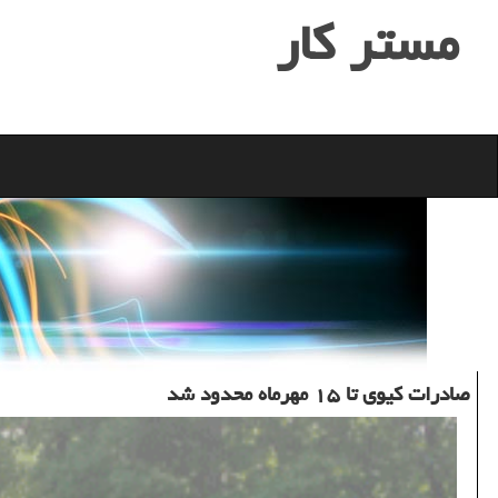
مستر كار
صادرات كیوی تا ۱۵ مهرماه محدود شد