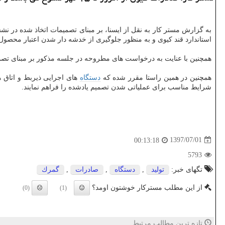
به گزارش مستر كار به نقل از ایسنا، بر مبنای تصمیمات اتخاذ شده در 
استاندارد قند كیوی و به منظور جلوگیری از خدشه دار شدن اعتبار محصول
همچنین با عنایت به درخواست های مطروحه در جلسه مذكور بر مبنای تصمیم
همچنین در همین راستا مقرر شده كه
دستگاه
های اجرایی ذیربط و اتاق ه
شرایط مناسب برای عملیاتی شدن تصمیم یادشده را فراهم نمایند.
1397/07/01
00:13:18
5793
تگهای خبر:
تولید
,
دستگاه
,
صادرات
,
گمرك
از این مطلب مسترکار خوشتون اومد؟
(0)
(1)
تازه ترین مطالب مرتبط