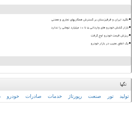
تأکید ایران و قرقیزستان بر گسترش همکاریهای تجاری و معدنی
بازار کشش خودرو های وارداتی ۵ تا ۱۰ میلیارد تومانی را ندارد
ریزش قیمت خودرو اوج گرفت
بک اتفاق عجیب در بازار خودرو
تگها
تولید
تور
صنعت
رپورتاژ
خدمات
صادرات
خودرو
د