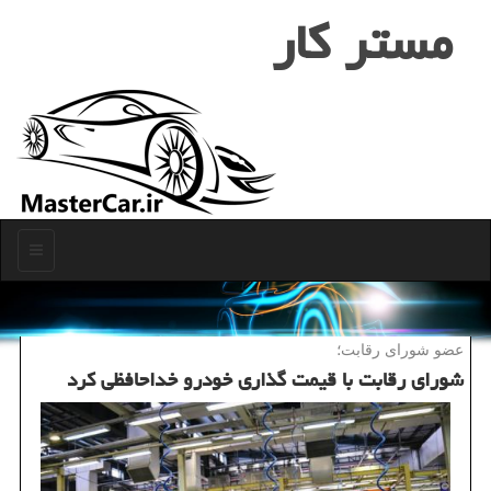
مستر كار
منو
عضو شورای رقابت؛
شورای رقابت با قیمت گذاری خودرو خداحافظی كرد