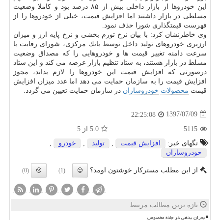
این خودروها از بازار داخلی بیش از ۸۵ درصد بود و كاملا وضعیت
مسلطی در بازار داشتند اما افزایش قیمت، خیلی از خودروها را از
فهرست قیمتگذاری شورا حذف نمود.
وی خاطرنشان كرد: با بیان نرخ تورم بخشی و نرخ پایه ارز و میزان
ارزبری خودروهای تولید داخل توسط بانك مركزی، شورای رقابت با
سرعت دامنه تغییر قیمت ها و خودروهایی را كه مصداق وضعیت
مسلط در بازار هستند، به ستاد تنظیم بازار عرضه می كند و این ستاد
درصورتی كه افزایش قیمت این خودروها را لازم بداند، مجوز
افزایش قیمت را به سازمان حمایت می دهد اما عدد میزان افزایش
قیمت
محصولات
خودروسازان
در سازمان حمایت تعیین می گردد.
1397/07/09
22:25:08
5115
5.0
از 5
تگهای خبر:
افزایش قیمت
,
تولید
,
خودرو
,
خودروسازان
از این مطلب مسترکار خوشتون اومد؟
(0)
(1)
تازه ترین مطالب مرتبط
بحران بدهی در جاده مخصوص