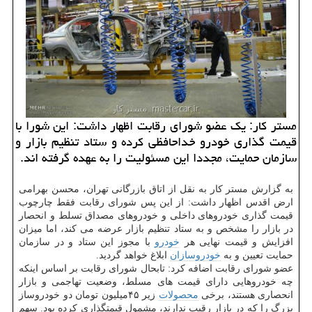
مستر كار: یك عضو شورای رقابت اظهار داشت: این شورا با
قیمت گذاری خودرو خداحافظی كرده و ستاد تنظیم بازار و
سازمان حمایت، مجددا این مسئولیت را به عهده گرفته اند.
به گزارش مستر كار به نقل از اتاق بازرگانی تهران، محسن بهرامی
ارض اقدس اظهار داشت: از این پس شورای رقابت فقط چارچوب
قیمت گذاری خودروهای داخلی و خودروهای مصداق تسلط و انحصار
در بازار را مشخص و به ستاد تنظیم بازار عرضه می كند، اما میزان
افزایش و قیمت نهایی هر
خودرو
با مجوز این ستاد و در سازمان
حمایت تعیین و به
خودروسازان
ابلاغ خواهد گردید.
عضو شورای رقابت اضافه كرد: تابحال شورای رقابت بر اساس اینكه
چه خودروهایی دارای قیمت های مسلط، وضعیت تهاجمی و بازار
انحصاری هستند، برخی
محصولات
زیر ۴۵میلیون تومان دو خودروساز
بزرگ را كه در بازار رقیب ندارند، مشمول قیمتگذاری كرده بود. سهم