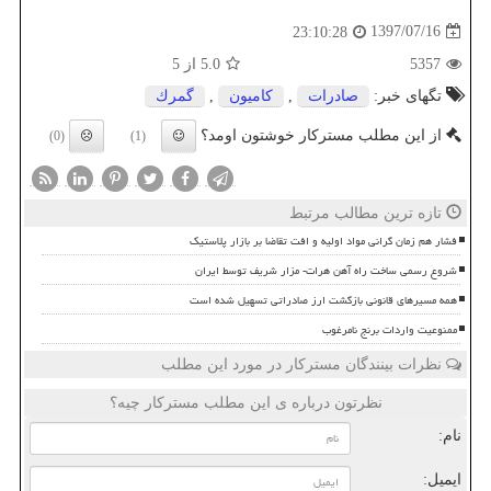
1397/07/16
23:10:28
5357
5.0
از 5
تگهای خبر:
صادرات
,
كامیون
,
گمرك
از این مطلب مسترکار خوشتون اومد؟
(0)
(1)
تازه ترین مطالب مرتبط
فشار هم زمان گرانی مواد اولیه و افت تقاضا بر بازار پلاستیک
شروع رسمی ساخت راه آهن هرات- مزار شریف توسط ایران
همه مسیرهای قانونی بازگشت ارز صادراتی تسهیل شده است
ممنوعیت واردات برنج نامرغوب
نظرات بینندگان مسترکار در مورد این مطلب
نظرتون درباره ی این مطلب مسترکار چیه؟
نام:
ایمیل: