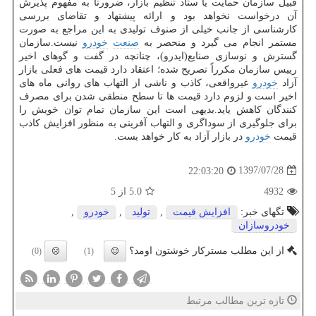
قبیل سازمان حمایت یا ستاد تنظیم بازار، ضرورتا به مفهوم پذیرش
آن درخواست نخواهد بود و ارائه پیشنهاد و تقاضای بررسی
كارشناسی از جانب خیلی از صنوف تولیدی به این مراجع به صورت
مستمر انجام می گیرد و منحصر به
صنعت
خودرو
نیست.سازمان
گسترش و نوسازی صنایع(ایدرو)، چنانچه در گفت و گوهای اخیر
رییس سازمان مكرراً تصریح شده؛ اعتقاد دارد قیمت های فعلی بازار
آزاد
خودرو
غیرواقعی، كاذب و ناشی از التهاب های روانی ماه های
اخیر است و لزوم دارد قیمت ها تا سطح منطقی شدن برای مصرف
كنندگان كاهش یاید.بدیهی است این سازمان تمام توان خویش را
برای جلوگیری از سوداگری و التهاب آفرینی به منظور افزایش كاذب
قیمت
خودرو
در بازار آزاد به كار خواهد بست.
1397/07/28
22:03:20
4932
5.0
از 5
تگهای خبر:
افزایش قیمت
,
تولید
,
خودرو
,
خودروسازان
از این مطلب مسترکار خوشتون اومد؟
(0)
(1)
تازه ترین مطالب مرتبط