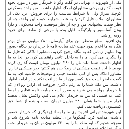
یكی از شهروندان تهرانی در گفت وگو با خبرنگار مهر در مورد نحوه
قیمت گذاری برخی مشاوران املاك اظهار داشت: من واحد مسكونی
كوچك متراژ ولی با شرایط مناسب را برای فروش، نزد یكی از
مشاوران املاك فایل كردم؛ به علت شرایط خوب این واحد، چه از
نظر قیمت پیشنهادی من و چه از نظر موقعیت واحد مسكونی و دارا
بودن آسانسور و پاركینگ، فایل بنده با موجی از تقاضا برای خرید
روبه رو شد.
وی افزود: مبلغ مدنظر من برای آپارتمان، ۲۸۰ میلیون تومان بودو
بنگاه به ما اعلام نمود جهت عقد مبایعه نامه با خریدار، در بنگاه حضور
پیدا نماییم. زمانی كه به بنگاه رجوع كردیم، مشاور املاكی كه فایل ما
را پیگیری می كرد، ما را به داخل اتاقی راهنمایی كرد. در آنجا به ما
اظهار داشت: شما ملك تان را ۲۸۰ میلیون تومان قیمت گذاری كرده
بودید. با این قیمت مشكلی ندارید؟ بنده هم گفتم: خیر مشكلی ندارم.
مشاور املاك پس از كلی مقدمه چینی و توضیحات حاشیه ای، به ما
گفت حاضر است حق كمیسیون از ما دریافت نكند و در ادامه اظهار
داشت: من ملك شما را به رقم بالاتری فروخته ام. ازاین رو الان كه
با خریدار مواجه می شوید و مقرر است مبایعه نامه تنظیم و امضا
كنید، به قیمتی كه من به خریدار اعلام می كنم، واكنش نشان ندهید؛
قرار من با شما همان ۲۸۰ میلیون تومان است و بنده از شما حق
كمیسیون دریافت نمی كنم.
این شهروند تهرانی افزود: وی ما را به اتاق دیگری كه خریدار حضور
داشت، هدایت كرد. گفتگوها برای تنظیم مبایعه نامه شروع شد و
متوجه شدیم كه او، ملك ما را به ۳۲۰ میلیون تومان به خریدار بخت
برگشته اعلام نموده است.