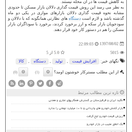
به كاهش قیمت ها در آن محله نیستند.
به نظر می رسد این روش قیمت گذاری دلالان بازار مسكن تا حدودی
مشابه نحوه قیمت گذاری دلالان بازارهای موازی در یكی دو ماه
گذشته باشد و لازم است
دستگاه
های نظارتی همانگونه كه با دلالان و
سودجویان بازار سكه و ارز برخورد كردند، برخورد با سوداگران بازار
مسكن را هم در دستور كار خود قرار دهند.
1397/08/02
22:09:03
5015
5.0
از 5
تگهای خبر:
افزایش قیمت
,
تولید
,
دستگاه
,
كالا
از این مطلب مسترکار خوشتون اومد؟
(0)
(1)
تازه ترین مطالب مرتبط
تأکید ایران و قرقیزستان بر گسترش همکاریهای تجاری و معدنی
بازار کشش خودرو های وارداتی ۵ تا ۱۰ میلیارد تومانی را ندارد
ریزش قیمت خودرو اوج گرفت
بک اتفاق عجیب در بازار خودرو