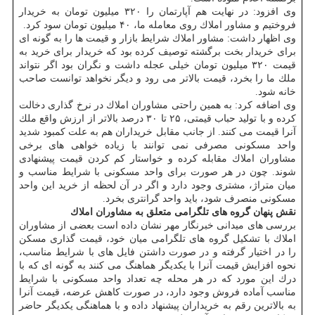
وی افزود: در نهایت هم آپارتمان را ۳۲۰ میلیون تومان به خریدار
فروختیم و مشاور املاك روی معامله ما، ۴۰ میلیون تومان سود كرد.
وی اظهار داشت: مشاور املاك شرایط بازار و قیمت ها را به گونه ای
برای خریدار بخت برگشته توصیف كرده بود كه خریدار برای خرید به
قیمت ۳۲۰ میلیون تومان خیلی عجله داشت و نگران بود اگر نتواند
ملك ما را بخرد، قیمت بالاتر می رود و دیگر نخواهد توانست صاحب
خانه شود.
وی اضافه كرد: به همین راحتی مشاوران املاك در نرخ گذاری دخالت
كرده و با تولید حباب قیمتی، ۲۵ تا ۳۰ درصد بالاتر از ارزش واقع ملك
آنرا قیمت می كنند. از جانب مقابل خریداران هم به علت كمبود شدید
واحد مسكونی مصرفی نمی توانند با زیاده خواهی های برخی
مشاوران املاك مقابله كرده و خواستار كم كردن قیمت پیشنهادی
شوند. چون در هر صورت برای واحد مسكونی با شرایط مناسب و
میان متراژ، مشتری وجود دارد و اگر در آن لحظه از خرید این واحد
مسكونی منصرف شود، باید واحد گرانتری بخرد.
نقش پنهان گروه های تلگرامی متعلق به مشاوران املاك
بررسی های میدانی خبرنگار مهر نشان داده است بعضی از مشاوران
املاك با تشكیل گروه های تلگرامی میان خود، قیمت گذاری مسكن
را در اختیار گرفته و در صورت داشتن فایل های با شرایط مناسب،
نحوه افزایش قیمت آنرا با یكدیگر هماهنگ می كنند به گونه ای كه با
درك این مورد كه در هر محله چه تعداد واحد مسكونی با شرایط
مناسب آماده فروش وجود دارد، در صورت كاهش عرضه، قیمت آنرا
به بالاترین رقم به خریداران پیشنهاد داده و با هماهنگی یكدیگر حاضر