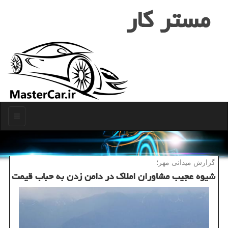
مستر كار
منو
گزارش میدانی مهر؛
شیوه عجیب مشاوران املاك در دامن زدن به حباب قیمت