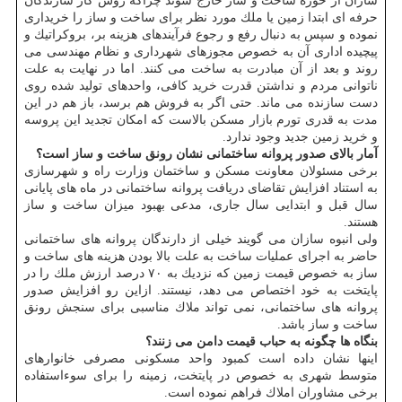
سازان از حوزه ساخت و ساز خارج شوند چراكه روش كار سازندگان
حرفه ای ابتدا زمین یا ملك مورد نظر برای ساخت و ساز را خریداری
نموده و سپس به دنبال رفع و رجوع فرآیندهای هزینه بر، بروكراتیك و
پیچیده اداری آن به خصوص مجوزهای شهرداری و نظام مهندسی می
روند و بعد از آن مبادرت به ساخت می كنند. اما در نهایت به علت
ناتوانی مردم و نداشتن قدرت خرید كافی، واحدهای تولید شده روی
دست سازنده می ماند. حتی اگر به فروش هم برسد، باز هم در این
مدت به قدری تورم بازار مسكن بالاست كه امكان تجدید این پروسه
و خرید زمین جدید وجود ندارد.
آمار بالای صدور پروانه ساختمانی نشان رونق ساخت و ساز است؟
برخی مسئولان معاونت مسكن و ساختمان وزارت راه و شهرسازی
به استناد افزایش تقاضای دریافت پروانه ساختمانی در ماه های پایانی
سال قبل و ابتدایی سال جاری، مدعی بهبود میزان ساخت و ساز
هستند.
ولی انبوه سازان می گویند خیلی از دارندگان پروانه های ساختمانی
حاضر به اجرای عملیات ساخت به علت بالا بودن هزینه های ساخت و
ساز به خصوص قیمت زمین كه نزدیك به ۷۰ درصد ارزش ملك را در
پایتخت به خود اختصاص می دهد، نیستند. ازاین رو افزایش صدور
پروانه های ساختمانی، نمی تواند ملاك مناسبی برای سنجش رونق
ساخت و ساز باشد.
بنگاه ها چگونه به حباب قیمت دامن می زنند؟
اینها نشان داده است كمبود واحد مسكونی مصرفی خانوارهای
متوسط شهری به خصوص در پایتخت، زمینه را برای سوءاستفاده
برخی مشاوران املاك فراهم نموده است.