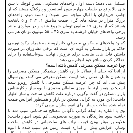
تشكیل می دهند؛ دسته اول، واحدهای مسكونی بسیار كوچك با سن
بنای بالا واقع در طبقات چهارم بدون آسانسور و پاركینگ هستند كه از
جانب خریداران با اقبال مواجه نمی شوند؛ و دسته دوم، واحدهای
بزرگ متراژ در محله های گران قیمت مناطق ۱، ۲، ۳ و ۵ پایتخت
هستند كه از متری ۱۷ میلیون تومان شروع شده و در مواردی مانند
برخی واحدهای خیابان فرشته به متری ۴۵ تا ۵۵ میلیون تومان هم می
رسد.
كمبود واحدهای مسكونیِ مصرفیِ خانوارپسند به همراه ركود تورمی
حاكم بر بازار مسكن به گونه ای است كه برخی مشاوران در صورت
داشتن فایل های مناسب برای فروش، نهایت سوءاستفاده را برای
حداكثر كردن منافع خود انجام می دهند.
چرا عرضه مسكنِ مصرفی كاهش یافته است؟
از انجا كه خیلی از فعالان بازار، كاهش چشمگیر مسكن مصرفی را
به عنوان عامل اصلی رشد قیمت مسكن معرفی می كنند، این سوال
پیش می آید كه چرا عرضه مسكن مصرفی با كاهش روبرو شده
است؛ در همین ارتباط، مهدی سلطان محمدی، انبوه ساز و كارشناس
بازار مسكن در گفت وگویی درباره علت كاهش ساخت و ساز اظهار
داشت: این مورد به گرانی مسكن در بازار و همینطور افزایش قیمت
تمام شده ساخت وساز برای انبوه سازان برمی گردد.
وی با اشاره به اینكه گرانی ناگهانی مصالح ساختمانی سبب شد تا
حاشیه سود سازندگان به صورت محسوسی كم شود، اظهار داشت:
علاوه بر مؤثر بودن قیمت نهاده های ساختمانی در كاهش ساخت
وساز، افزایش بیش از اندازه قیمت زمین هم سبب شده تا انبوه