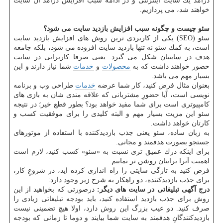
درآمد یك سایت اینترنتی و در ادامه سبب افزایش درآمد آن سایت
خواهند شد، می پردازیم.
سئو چیست و چگونه سبب افزایش بازدید سایت می شود؟
سئو (SEO) یكی از كاربردی ترین روش های افزایش بازدید سایت
است، به كمك سئو نه تنها بازدید سایت افزوده می شود، بلكه جامعه
هدف در سایتتان شكل می گیرد. یعنی صرفا كاربرانی در سایت
حضور خواهند داشت كه به
محصولات
و
خدمات
شما نیاز دارند و این
بسیار مهم می باشد.
بعنوان مثال فرض كنید، كار شما عرضه
خدمات
طراحی وب و برنامه
نویسی است، آیا حضورِ مشتریانی كه علاقه مندی شان به بازی های
كامپیوتری است برای شما مفید خواهد بود؟ بطور قطع خیر؛ در نتیجه
سئو این مزیت بسیار مهم و البته كلیدی را برای موفقیت كسب و
كارتان خواهد داشت.
به زبان ساده، سئو یعنی جذب بازدیدكننده با استفاده از موتورهای
جستجو بصورت هدفمند و مجانی.
برای اینكه درك عمیق تری نسبت به «سئو» كسب كنید، لازم است
اهمیت آنرا برایتان روشن تر نماییم.
فرض كنید به تازگی سایتی را راه اندازی كرده اید، در شروعِ كار،
برای جذب بازدیدكننده، دو راهكار به شرح زیر وجود دارد:
درج آگهی تبلیغاتی در سایت های دیگر:
درصورتی كه بخواهید از این
روش برای جذب بازدید استفاده كنید، باید بودجه تبلیغاتی زیادی را
صرف كنید. دو عیب بزرگ این روش دارد، اولا هیچ تضمینی نیست
بازدیدكنندگانِ هدفمند به سایت شما بیایند و دوما تا زمانی كه بودجه