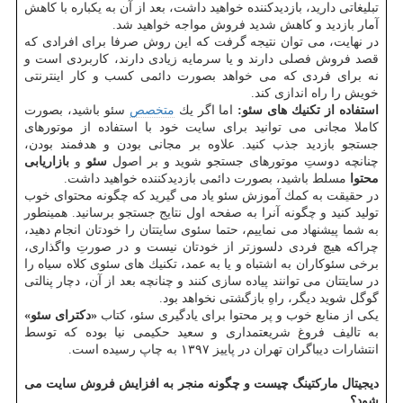
تبلیغاتی دارید، بازدیدكننده خواهید داشت، بعد از آن به یكباره با كاهش
آمار بازدید و كاهش شدید فروش مواجه خواهید شد.
در نهایت، می توان نتیجه گرفت كه این روش صرفا برای افرادی كه
قصد فروش فصلی دارند و یا سرمایه زیادی دارند، كاربردی است و
نه برای فردی كه می خواهد بصورت دائمی كسب و كار اینترنتی
خویش را راه اندازی كند.
استفاده از تكنیك های سئو:
اما اگر یك
متخصص
سئو باشید، بصورت
كاملا مجانی می توانید برای سایت خود با استفاده از موتورهای
جستجو بازدید جذب كنید. علاوه بر مجانی بودن و هدفمند بودن،
چنانچه دوستِ موتورهای جستجو شوید و بر اصول
سئو
و
بازاریابی
محتوا
مسلط باشید، بصورت دائمی بازدیدكننده خواهید داشت.
در حقیقت به كمك آموزش سئو یاد می گیرید كه چگونه محتوای خوب
تولید كنید و چگونه آنرا به صفحه اول نتایج جستجو برسانید. همینطور
به شما پیشنهاد می نماییم، حتما سئوی سایتتان را خودتان انجام دهید،
چراكه هیچ فردی دلسوزتر از خودتان نیست و در صورتِ واگذاری،
برخی سئوكاران به اشتباه و یا به عمد، تكنیك های سئوی كلاه سیاه را
در سایتتان می توانند پیاده سازی كنند و چنانچه بعد از آن، دچار پنالتی
گوگل شوید دیگر، راهِ بازگشتی نخواهد بود.
یكی از منابع خوب و پر محتوا برای یادگیری سئو، كتاب
«دكترای سئو»
به تالیف فروغ شریعتمداری و سعید حكیمی نیا بوده كه توسط
انتشارات دیباگران تهران در پاییز ۱۳۹۷ به چاپ رسیده است.
دیجیتال ماركتینگ چیست و چگونه منجر به افزایش فروش سایت می
شود؟