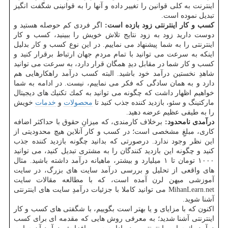
اینترنت به كلی قوانین را تغییر داده و آنها را به قوانینی شگفت انگیز
تبدیل نموده است.
كسب و كار اینترنتی زود بازده است:
اگر فردی كم حوصله هستید و
دوست دارید زود به زود نتایج تلاش خویش را ببینید، كسب و كار
اینترنتی را به شما پیشنهاد می نماییم. در این نوع كسب و كار بدلیل
اینكه به سرعت می توانید با تمام مردم جهان ارتباط برقرار كنید و
كسب و كار شما در مقابل دیدِ همگان قرار دارد، به سرعت می توانید
شاهدِ نخستین درآمد خود باشید. البته كسب درآمد راهكارهایی هم
دارد و به همان سادگی كه فكر می نماییم، نیست. در ادامه به شما
خواهیم اظهار داشت كه چگونه می توانید به كمك تكنیك های دیجیتال
ماركتینگ و سئو، بازدید كننده جذب كنید تا
محصولات
و
خدمات
خویش
را به طیفی عظیم عرضه دهید.
درآمدی نامحدود:
برخلاف كارمندی، كه میزانِ حقوق با حداكثر اضافه
كاری، مبلغِ مشخصی است؛ در كسب و كار آنلاین هیچ محدودیتی از
این نظر وجود ندارد. درصورتی كه بدانید چگونه بازدید كننده جذب
كنید و چگونه این بازدید كنندگان را به مشتری تبدیل كنید، می توانید
۱۰۰۰ تومان تا ۱ میلیارد و بیشتر، ماهیانه درآمد داشته باشید. مثال
های واقعی از تحلیل و بررسی درآمد سایت های بزرگ، در سایت
آموزشی میهن لرن آمده است، كه با مطالعه مقالات سایت
MihanLearn.net می توانید كاملا با جزئیات درآمدِ سایت های اینترنتی
آشنا شوید.
اكنون كه با مزایای و یا بهتر است بگوییم، با شگفتی های كسب و كار
اینترنتی آشنا شدید؛ به معرفی روش هایی كه مقدمه ای برای كسب