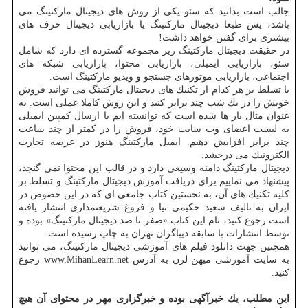
جالب است بدانید كه سئو یكی از روش های دیجیتال ماركتینگ می
باشد، پس طبعا دیجیتال ماركتینگ یا بازاریابی دیجیتال حرف های
بیشتری برای گفتن خواهد داشت!
در حقیقت دیجیتال ماركتینگ زیر مجموعه گسترده ای دارد كه شامل
سئو، بازاریابی ایمیلی، بازاریابی محتوا، بازاریابی شبكه های
اجتماعی، بازاریابی موتورهای جستجو و ویدیو ماركتینگ است.
با تسلط بر هر كدام از تكنیك های دیجیتال ماركتینگ می توانید فروش
خویش را در یك شب چند برابر كنید و این روش كاملا عملی است. به
عنوان مثال بار ها شده است كه توانسته ایم با ارسال كمپین ایمیلی
به لیست اعضای وب سایت خود، فروش را در كمتر از چند ساعت
چند برابر افزایش دهیم. ایمیل ماركتینگ هنوز در عرصه تجارت
الكترونیك می درخشد.
دیجیتال ماركتینگ دامنه وسیعی دارد و در قالب این محتوا نمی گنجد،
پیشنهاد می نماییم برای دریافت آموزش دیجیتال ماركتینگ و تسلط بر
كلیه تكنیك های آن، به نخستین كتاب جامعی ای كه در این خصوص در
ایران به تالیف سعید حكیمی نیا و فروغ شریعتمداری انتشار یافته
است رجوع كنید، نام این كتاب «صفر تا صد دیجیتال ماركتینگ» بوده و
توسط انتشارات با سابقه دیباگران تهران به چاپ رسیده است.
همچنین جهت دانلود فیلم های آموزشی دیجیتال ماركتینگ، می توانید
به سایت آموزشی میهن لرن به آدرس www.MihanLearn.net رجوع
كنید.
این مطلب، یك خبرآگهی بوده و خبرگزاری مهر در محتوای آن هیچ