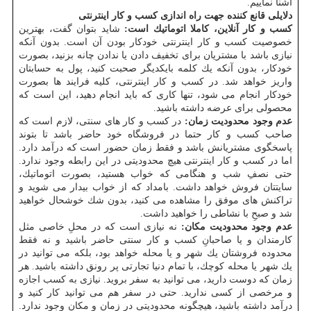
آشنا نماییم.
دلایلی قانع كننده جهت راه اندازی كسب و كار اینترنتی
كسب و كار آنلاین، كاملا اتوماتیك است:
شاید بتوان گفت، بهترین
خصوصیت كسب و كار اینترنتی خودكار بودن آن است. بدون آنكه
نیازی باشد با مشتریان برای تخفیف دادن یا ندادن چانه بزنید، بصورت
خودكار، بدون آنكه یك كلمه بایكدیگر صحبت كنید، پول به حسابتان
واریز خواهد شد. در كسب و كار اینترنتی، كلیه فرایند ها بصورت
خودكار انجام می شود، تنها كاری كه باید انجام دهید، این است كه
محصولی برای عرضه داشته باشید.
عدم وجود محدودیت زمان:
در كسب و كار های سنتی، لازم است كه
صاحب كسب و كار حتما در فروشگاه خود حاضر باشد تا بتوند
پاسخگوی مشتریانش باشد و فقط زمان حضور است كه درآمد دارد.
اما در كسب و كار اینترنتی هیچ محدودیتی در این رابطه وجود ندارد.
حتی نصفِ شب و هنگامی كه خواب هستید، بصورت اتوماتیك،
سایتتان فروش خواهد داشت. بامداد كه از خواب بیدار می شوید و
تراكنش های موفق را مشاهده می كنید، بدون شك خوشحال خواهید
شد و صبحِ با نشاطی را خواهید داشت.
عدم وجود محدودیت مكان:
نه نیازی است كه در محلِ خاصی مثل
كارمندان و یا صاحبانِ كسب و كار سنتی حاضر باشید و نه فقط
محدوده فروشتان یك شهر و یا محله خواهد بود، بلكه می توانید در
یك شهر یا محله كوچك، با تمام دنیا تجارتی پر رونق داشته باشید. هر
زمان كه دوست دارید، می توانید به سفر بروید. نیازی به كسب اجازه
و مرخصی از كسی ندارید. حتی در سفر هم می توانید كار كنید و
درآمد داشته باشید، هیچگونه محدودیتی در زمان و مكان وجود ندارد.