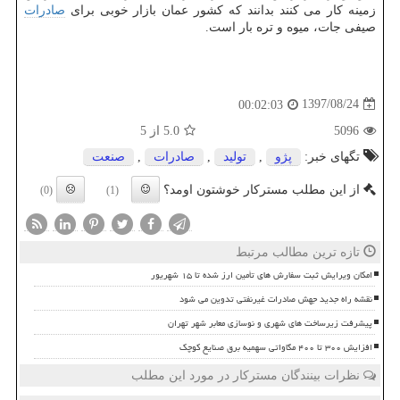
زمینه كار می كنند بدانند كه كشور عمان بازار خوبی برای
صادرات
صیفی جات، میوه و تره بار است.
1397/08/24
00:02:03
5096
5.0
از 5
تگهای خبر:
پژو
,
تولید
,
صادرات
,
صنعت
از این مطلب مسترکار خوشتون اومد؟
(0)
(1)
تازه ترین مطالب مرتبط
امکان ویرایش ثبت سفارش های تأمین ارز شده تا ۱۵ شهریور
نقشه راه جدید جهش صادرات غیرنفتی تدوین می شود
پیشرفت زیرساخت های شهری و نوسازی معابر شهر تهران
افزایش ۳۰۰ تا ۴۰۰ مگاواتی سهمیه برق صنایع کوچک
نظرات بینندگان مسترکار در مورد این مطلب