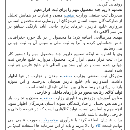
رونمایی گردید.
تصمیم داریم چند محصول مهم را برای ثبت قرار دهیم
مدیركل ثبت صنعتی وزارت
صنعت
معدن و تجارت در همایش تجلیل
از صاركنندگان نمونه استان هرمزگان از رونمایی سه محصول استانی
مروارید خلیج فارس، خرمای پیارم حاجی آباد، نارنگی سیاهو در
مراسم آگاهی داد.
مهدی میرصالحی اضافه كرد: ما محصول را در یك حوزه جغرافیایی
خاص شناسایی كرده و آنرا به ثبت ملی و سپس آن به ثبت جهانی
می رسانیم.
وی با اشاره به اینكه تصمیم داریم چند محصول مهم را دستور كار
برای ثبت قرار دهیم، ابراز كرد: محصول مروارید خلیج فارس ثبت
جهانی شده است و در این سند بین المللی نام خلیج فارس هم ثبت
شده است.
مدیركل ثبت صنعتی وزارت
صنعت
، معدن و تجارت درانتها اظهار
داشت: امیدواریم نام خلیج فارس همچنان بدرخشد و این سوژه
بازتاب زیادی در رسانه های بین المللی تابحال داشته است.
تولید كالای رقابت محور در بازارهای داخلی و خارجی
معاون آموزش، پژوهش و فناوری وزارت
صنعت
، معدن و تجارت باز
در همایش تجلیل از صادركنندگان نمونه استان هرمزگان اظهار نمود:
انچه مهم و اساسی است، تولید كالاهایی است كه در عرصه داخلی و
خارجی رقابت داشته باشند.
برات قبادیان اضافه كرد: با فرآوری
محصولات
بصورت علمی می
توانیم قیمت
كالا
را بالا ببریم و باید از این سرمایه ها استفاده كنیم؛ در