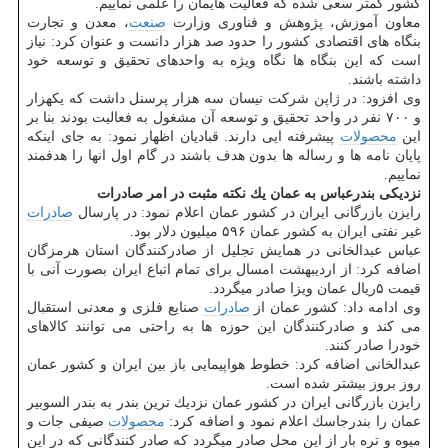
كشور كمتر سعی شده كه فعالیت هایمان را علمی نماییم.
معاون آموزش، پژوهش و فناوری وزارت
صنعت
، معدن و تجارت
بنگاه های اقتصادی كشور را حدود صد هزار دانست و عنوان كرد: نیاز
است كه این بنگاه ها نگاه ویژه به واحدهای تحقیق و توسعه خود
داشته باشند.
وی افزود: در ژاپن شركت نیسان سه هزار پرسنل داشت كه یكهزار
و ۷۰۰ نفر در واحد تحقیق و توسعه آن مشغول به فعالیت بودند بنا بر
این
محصولات
پیشرفته ایی دارند. قبادیان اظهار نمود: به جای اینكه
پایان نامه ها و رساله ها بدون هدف باشند در گام اول انها را هدفمند
نماییم.
نزدیكی بندرعباس به عمان یك نكته مثبت در امر صادرات
رایزن بازرگانی ایران در كشور عمان اعلام نمود: در پارسال
صادرات
غیر نفتی ایران به كشور عمان ۵۹۶ میلیون دلار بود.
عباس عبدالخانی در همایش تجلیل از صادركنندگان استان هرمزگان
اضافه كرد: از اردیبهشت امسال برای تمام اتباع ایران بصورت آنی با
قیمت ۵ریال عمان ویزا صادر میگردد.
وی ادامه داد: كشور عمان از
صادرات
صنایع فلزی و معدنی استقبال
می كند و صادركنندگان این حوزه ها به راحتی می توانند كالاهای
خودرا صادر كنند.
عبدالخانی اضافه كرد: خطوط هواپیمایی باز بین ایران و كشور عمان
روز بروز بیشتر شده است.
رایزن بازرگانی ایران در كشور عمان نزدیك ترین بندر به بندر السوبیر
عمان را بندرجاسك اعلام نمود و اضافه كرد:
محصولات
صیفی جات و
میوه و تره بار از این محل صادر میگردد كه صادر كنندگانی كه در این