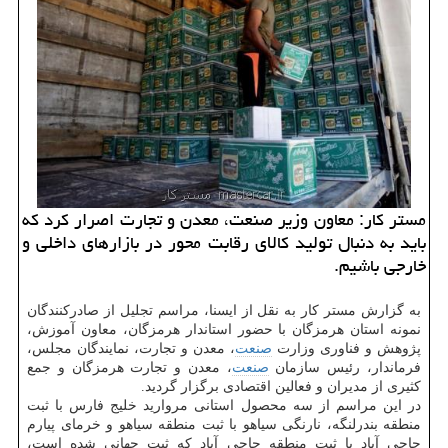
مستر كار: معاون وزیر صنعت، معدن و تجارت اصرار كرد كه
باید به دنبال تولید كالای رقابت محور در بازارهای داخلی و
خارجی باشیم.
به گزارش مستر كار به نقل از ایسنا، مراسم تجلیل از صادركنندگان
نمونه استان هرمزگان با حضور استاندار هرمزگان، معاون آموزش،
پژوهش و فناوری وزارت
صنعت
، معدن و تجارت، نمایندگان مجلس،
فرماندار، رئیس سازمان
صنعت
، معدن و تجارت هرمزگان و جمع
كثیری از مدیران و فعالین اقتصادی برگزار گردید.
در این مراسم از سه محصول استانی مروارید خلیج فارس با ثبت
منطقه بندرلنگه، نارنگی سیاهو با ثبت منطقه سیاهو و خرمای پیارم
حاجی آباد با ثبت منطقه حاجی آباد كه ثبت جهانی شده است،