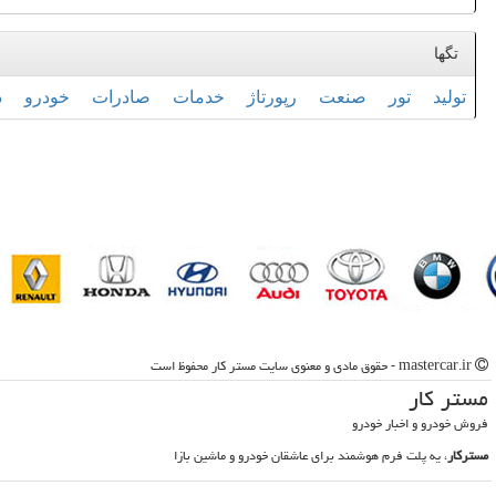
تگها
تولید
تور
صنعت
رپورتاژ
خدمات
صادرات
خودرو
د
mastercar.ir - حقوق مادی و معنوی سایت مستر كار محفوظ است
مستر كار
فروش خودرو و اخبار خودرو
مسترکار
، یه پلت فرم هوشمند برای عاشقان خودرو و ماشین بازا