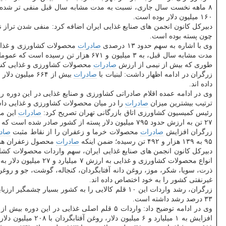
۱۶۰ میلیون دلار بوده است.
دبیركل كانون انجمن های صنایع غذایی ایران اضافه كرد: منفی شدن ترا
چون پسته بوده است.
وی با اشاره به سهم حدود ۱۳ درصدی
صادرات
محصولات كشاورزی و غذای
مدت مشابه سال قبل، به ۳ میلیون و ۶۷۱ هزار تن رسیده است كه عموما در نتیجه كاهش
طوری كه بیش از نیمی از ارزش
صادرات
محصولات كشاورزی و غذایی كشور
زرگران در ادامه اظهار داشت: لبنیات با
صادرات
بیش از ۶۶۴ میلیون دلار و شیرینی و شكلات با
داده اند.
وی در ادامه عمده اقلام صادراتی كشاورزی و صنایع غذایی در این دور
ترتیب بیشترین میزان
صادرات
را در میان محصولات كشاورزی و غذایی دا
رئیس كمیسیون كشاورزی اتاق بازرگانی تهران تصریح كرد:
صادرات
۲۷ تن به ارزش حدود ۷۹۵ میلیون دلار پسته از كشور صادر شده است كه به معنای كاهش ۲۲ درصدی به لحاظ وزنی و ۲۰ درصدی به لحاظ ارزشی
زرگران افزایش
صادرات
محصولات خرما و زعفران را از نقاط مثبت
صاد
۹۵ به ۱۳۹ هزار و ۴۹۲ تن رسیده؛ ضمن اینكه
صادرات
محصول زعفران هم با افزایش ۶ درصدی، از ۸۶ تن در ۸ ماهه نخست سال ۹۵ به 
غیرنفتی كشور را به خود اختصاص داده اند.
۳۳ درصد رشد داشته است.