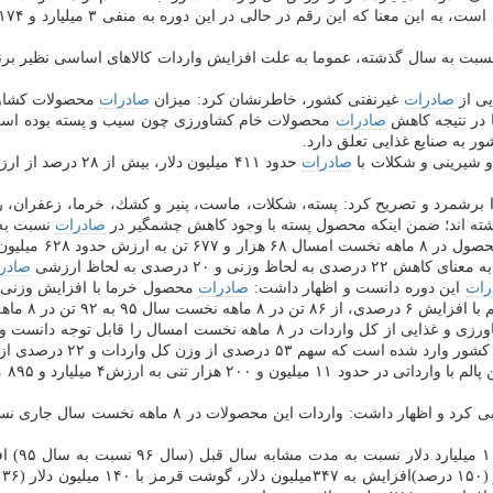
ز نسبت به سال گذشته، عموما به علت افزایش واردات كالاهای اساسی نظیر ب
ی از
صادرات
غیرنفتی كشور، خاطرنشان كرد: میزان
صادرات
صادرات
محصولات خام كشاورزی چون سیب و پسته بوده است؛ د
 به صنایع غذایی تعلق دارد.
صادرات
حدود ۴۱۱ میلیون دلار، بیش از ۲۸ درصد از ارزش
ه را برشمرد و تصریح كرد: پسته، شكلات، ماست، پنیر و كشك، خرما، زعفران
شته اند؛ ضمن اینكه محصول پسته با وجود كاهش چشمگیر در
صادرات
نسبت به 
صادر
رات
این دوره دانست و اظهار داشت:
صادرات
۹۲ تن در ۸ ماهه نخست سال جاری صعود كرده است.
انواع محصولات كشاورزی و غ