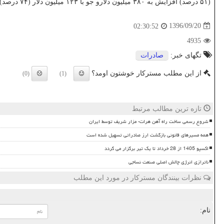
(۵۱ درصد) افزایش به ۳۸۰ میلیون دلارو جو با ۱۲۳ میلیون دلار (۷۴ درصد) افزایش به ۲۸۸ میلیون دلار رسیده است.
1396/09/20
02:30:52
4935
تگهای خبر:
صادرات
از این مطلب مسترکار خوشتون اومد؟
(0)
(1)
تازه ترین مطالب مرتبط
شروع رسمی ساخت راه آهن هرات- مزار شریف توسط ایران
همه مسیرهای قانونی بازگشت ارز صادراتی تسهیل شده است
اکسپو 1405 از 28 خرداد تا یک تیر برگزار می گردد
ناترازی انرژی چالش اصلی صنعت نساجی
نظرات بینندگان مسترکار در مورد این مطلب
نام: