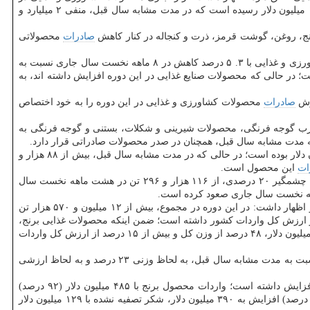
۸ ماهه نخست سال جاری، نسبت به مدت مشابه سال قبل منفی تر شده است، به این معنا كه این رقم در حالی در این دوره به منفی ۳ میلیارد و ۱۷۴ میلیون دلار رسیده است كه در مدت مشابه سال قبل، منفی ۲ میلیارد و
رنج، روغن، گوشت قرمز، ذرت و كنجاله در كنار كاهش
صادرات
محصولاتی
محصولات كشاورزی و غذایی با ۳. ۵ درصد كاهش در ۸ ماهه نخست سال جاری نسبت به
ر حالی كه محصولات صنایع غذایی در این دوره افزایش داشته اند، به
صادرات
محصولات كشاورزی و غذایی در این دوره را به خود اختصاص
، رب گوجه فرنگی، محصولات شیرینی و شكلات، بستنی و گوجه فرنگی به
مدت مشابه سال قبل، همچنان در صدر محصولات صادراتی قرار دارد.
این محصول در ۸ ماهه نخست امسال ۶۸ هزار و ۶۷۷ تن به ارزش حدود ۶۲۸ میلیون دلار بوده است؛ در حالی كه در مدت مشابه سال قبل، بیش از ۸۸ هزار و
ات
این محصول است.
محصول خرما با افزایش وزنی چشمگیر ۲۰ درصدی، از ۱۱۶ هزار و ۲۹۶ تن در هشت ماهه نخست سال
دبیركل كانون انجمن های صنایع غذایی ایران، سهم واردات محصولات كشاورزی و غذایی از كل واردات در ۸ ماهه نخست امسال را قابل توجه دانست و اظهار داشت: در این دوره در مجموع، بیش از ۱۲ میلیون و ۵۷۰ هزار تن
ذایی به ارزش ۷ میلیارد و ۲۷ میلیون دلار به كشور وارد شده است كه سهم ۵۳ درصدی از وزن كل واردات و ۲۲ درصدی از ارزش كل واردات كشور داشته است؛ ضمن اینكه محصولات غذایی برنج،
ذرت، سویا، شكر، موز، روغن دانه آفتابگردان، كنجاله، گوشت، جو و روغن پالم با وارداتی در حدود ۱۱ میلیون و ۲۰۰ هزار تنی به ارزش۴ میلیارد و ۸۹۵ میلیون دلار، ۴۸ درصد از وزن كل و بیش از ۱۵ درصد از ارزش كل واردات
زرگران، رشد واردات این ۱۰ قلم كالایی را به كشور بسیار چشمگیر ارزیابی كرد و اظهار داشت: واردات این محصولات در ۸ ماهه نخست سال جاری نسبت به مدت مشابه سال قبل، به لحاظ وزنی ۲۳ درصد و به لحاظ ارزشی
وی در ادامه توضیح داد: واردات ۵ قلم اصلی غذایی در این دوره بیش از ۱ میلیارد دلار نسبت به مدت مشابه سال قبل (سال ۹۶ نسبت به سال ۹۵) افزایش داشته است؛ واردات محصول برنج با ۴۸۵ میلیون دلار (۹۲ درصد)
افزایش به ۱ میلیارد و ۶ میلیون دلار، روغن آفتابگردان با ۲۰۸ میلیون دلار (۱۵۰ درصد)افزایش به ۳۴۷میلیون دلار، گوشت قرمز با ۱۴۰ میلیون دلار (۳۶ درصد) افزایش به ۳۹۰ میلیون دلار، شكر تصفیه نشده با ۱۲۹ میلیون دلار