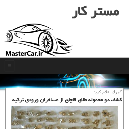
مستر كار
منو
گمرك اعلام كرد:
كشف دو محموله طلای قاچاق از مسافران ورودی تركیه