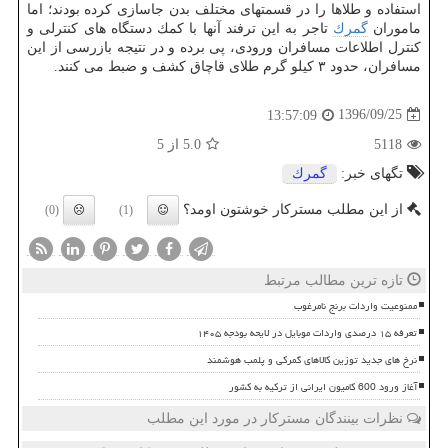
استفاده و طلاها را در قسمتهای مختلف بدن جاسازی كرده بودند؛ اما
ماموران
گمرك
تاجر به این ترفند آنها با كمك دستگاه های كنترلی و
كنترل اطلاعات مسافران ورودی، پی برده و در نتیجه بازرسی از این
مسافران، حدود ۳ كیلو گرم طلای قاچاق كشف و ضبط می كنند.
1396/09/25
13:57:09
5118
5.0
از 5
تگهای خبر:
گمرك
از این مطلب مسترکار خوشتون اومد؟
(0)
(1)
تازه ترین مطالب مرتبط
ممنوعیت واردات برنج نامرغوب
تعرفه ۱۵ درصدی واردات موبایل در لایحه بودجه ۱۴۰۵
نرخ های جدید توزین کالاهای گمرکی و پلمب هوشمند
آغاز ورود 600 کامیون ایرانی از ترکیه به کشور
نظرات بینندگان مسترکار در مورد این مطلب