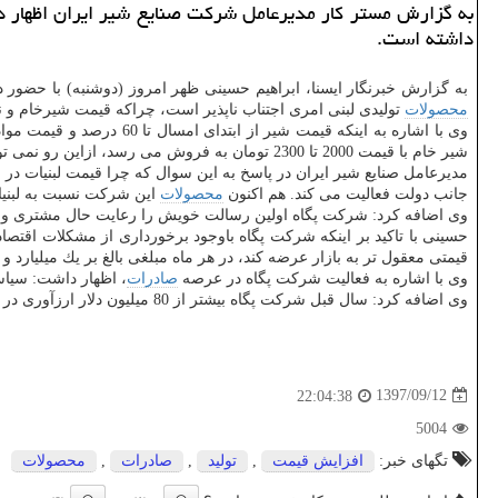
به گزارش مستر كار مدیرعامل شركت صنایع شیر ایران اظهار د
داشته است.
به گزارش خبرنگار ایسنا، ابراهیم حسینی ظهر امروز (دوشنبه) با حضور
محصولات
تولیدی لبنی امری اجتناب ناپذیر است، چراكه قیمت شیرخام و ن
شیر خام با قیمت 2000 تا 2300 تومان به فروش می رسد، ازاین رو نمی توان انتظار داشت كه
مدیرعامل صنایع شیر ایران در پاسخ به این سوال كه چرا قیمت لبنیات در
جانب دولت فعالیت می كند. هم اكنون
محصولات
این شركت نسبت به لبنیا
وی اضافه كرد: شركت پگاه اولین رسالت خویش را رعایت حال مشتری و پ
حسینی با تاكید بر اینكه شركت پگاه باوجود برخورداری از مشكلات اقتصادی تابحال حتی یك نیر
قیمتی معقول تر به بازار عرضه كند، در هر ماه مبلغی بالغ بر یك میلیارد و 100 میلیون تومان متضرر می گردد.
وی با اشاره به فعالیت شركت پگاه در عرصه
صادرات
، اظهار داشت: سیاس
وی اضافه كرد: سال قبل شركت پگاه بیشتر از 80 میلیون دلار ارزآوری در زمینه
1397/09/12
22:04:38
5004
تگهای خبر:
افزایش قیمت
,
تولید
,
صادرات
,
محصولات