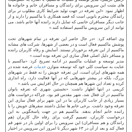
های مثبت این سرویس برای رانندگان و مسافران خانم و خانواده ها
اظهار نمود: «این تعرفه در جهت تولید شرایط كاری مطلوب تر برای
رانندگان محترم بانویی است كه قصد همكاری با ماكسیم را دارند و از
جانب دیگر مسافران خانمی كه تمایل دارند راننده آنها خانم باشد، می
توانند از این سرویس ماكسیم استفاده كنند.»
وی اضافه كرد: «در حال حاضر این تعرفه در تمام شهرهای تحت
پوشش ماكسیم فعال است و در بعضی از شهرها، شركت های مشابه
ماكسیم از این تعرفه برخوردار نیستند. آسایش و رفاه كاربران راننده
و مسافر دلیل اصلی فعال سازی این تعرفه بوده است.»
مدیر توسعه و عملیات ماكسیم در ادامه تصریح كرد: «ماكسیم با
عنایت به سیاست كلی خود كه توسعه متوازن
خدمات
عرضه شده در
همه شهرهای ایران است، این تعرفه خویش را نه فقط در شهرهای
بزرگ، بلكه در بیشتر شهرهایی كه در آنها فعالیت دارد، راه اندازی
كرده و تعداد این شهرها هم همچنان در حال افزایش می باشد.»
كریمی در انتها اظهار داشت: «نخستین شهری كه تعرفه بانوان
ماكسیم در آن فعال شد، شهر مقدس قم بود، چراكه درخواست های
بسیار زیادی از جانب كاربران ما در این شهر برای فعال سازی این
تعرفه وجود داشت. برخی خانم ها تمایل داشتند سفرهای خویش را با
راننده خانم انجام بدهند. ماكسیم هم در جهت پاسخگویی به این
درخواست كاربران، تصمیم گرفت برای رفاه حال كاربران (هم
رانندگان و هم مسافران) این سرویس را برای اولین بار در شهر قم
فعال كند و بعد از آن در ۶۳ شهر دیگر تا امروز این سرویس در اختیار