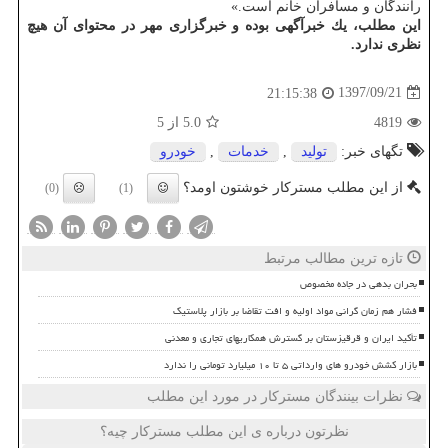
رانندگان و مسافران خانم است.»
این مطلب، یك خبرآگهی بوده و خبرگزاری مهر در محتوای آن هیچ
نظری ندارد.
1397/09/21
21:15:38
4819
5.0
از 5
تگهای خبر:
تولید
,
خدمات
,
خودرو
از این مطلب مسترکار خوشتون اومد؟
(0)
(1)
تازه ترین مطالب مرتبط
بحران بدهی در جاده مخصوص
فشار هم زمان گرانی مواد اولیه و افت تقاضا بر بازار پلاستیک
تأکید ایران و قرقیزستان بر گسترش همکاریهای تجاری و معدنی
بازار کشش خودرو های وارداتی ۵ تا ۱۰ میلیارد تومانی را ندارد
نظرات بینندگان مسترکار در مورد این مطلب
نظرتون درباره ی این مطلب مسترکار چیه؟