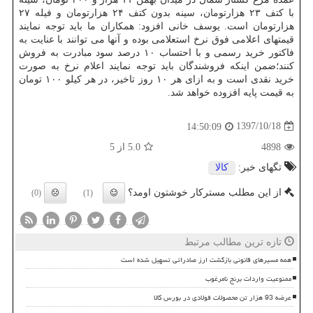
با كتف ۲۳ هزارتومان، سینه بدون كتف ۲۴ هزارتومان و فیله ۲۷
هزارتومان است. یوسف خانی افزود: همكاران ما باید توجه نمایند
قیمتهای اعلامی فوق نرخ استعلامی بوده و آنها می توانند با عنایت به
فاكتور خرید رسمی و با احتساب ۱۰ درصد سود مبادرت به فروش
كنند؛ضمن اینكه فروشندگان باید توجه نمایند اعلام نرخ به صورت
خرید نقدی است و به ازای هر ۱۰ روز تاخیر، در هر كیلو ۱۰۰ تومان
به قیمت پایه افزوده خواهد شد.
1397/10/18
14:50:09
4898
5.0
از 5
تگهای خبر:
كالا
از این مطلب مسترکار خوشتون اومد؟
(0)
(1)
تازه ترین مطالب مرتبط
همه مسیرهای قانونی بازگشت ارز صادراتی تسهیل شده است
ممنوعیت واردات برنج نامرغوب
عرضه 93 هزار تن محصولات فولادی در بورس کالا