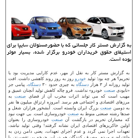
به گزارش مستر كار جلساتی كه با حضورمسئولان سایپا برای
استیفای حقوق خریداران خودرو برگزار شده، بسیار موثر
بوده است.
به گزارش مستر كار به نقل از مهر، عدم كارایی مدیریت بود یا
تحریم؟ هر چه بود؛ تولید
خودرو
روز به روز روند كاهشی داشت. افت
تولید روزانه از ۳ هزار
دستگاه
به چیزی حدود ۳۰
دستگاه
، پیامی جز
«نابودی
صنعت
خودرو» نداشت. فرو چاله كاهش تولید آنچنان عمیق و
مهیب است كه می تواند اثرات مخرب آن از فضای
صنعت
به
مرزهای اقتصادی و اجتماعی هم برسد. امروزه ارتزاق میلیون ها نفر
به دومین
صنعت
بزرگ ایران وابسته است. آبشخور هزاران شغل و
صدها رشته صنعتی منوط به
صنعت
خودروسازی است. بی جهت نبود
كه معماران تحریم در بازگشت آن
صنعت
خودروسازی را بعنوان
اولین خاكریزهای اقتصادی ایران نشانه گرفتند! وقتی تولید نباشد،
تعهدات اجرا نمی گردد و عدم اجرای تعهدات، یعنی دامن زدن به
«اعتراض» مردم. مصرف كنندگان هم در این چرخه بی تقصیرند، با