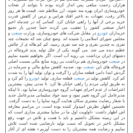
هزاران زحمت مبلغی پس انداز كرده بودند تا بتوانند از نفحات
خودروسازی ایران بهره مند شوند، ارز متلاطم شد، قیمت ها هر روز
بالاتر رفت، تعهدات به تاخیر افتاد هراس و ترس از كاهش قدرت
خرید برخی از آنها را راهی خیابان كرد. كسانی كه در چندماه اخیر
اخبار صنعتی كشور را تعقیب می كردند حتماً چندین بار تجمع
خریداران
خودرو
در مقابل شركت های خودروسازی، وزارت
صنعت
و
مجلس شورای اسلامی را شنیده اند. وضع چنان شد كه تجمعات چند
نفری به چندین نفری و چند صد نفری رسید، كم كم هاله ی از چالش
عظیم دیده می شد. می گویند یكی از علل تولید پدید فروچاله در
دشتهای ایران برداشت بی رویه آب است. اگر بخواهیم تشبیه نماییم
در
صنعت
خودروسازی هم برداشت بی رویه منابع مالی مسبب اصلی
فروچاله های این
صنعت
بود، صدمه كاهش منابع مالی و سرمایه در
گردش ابتدا دامن قطعه سازان را گرفت و توان تولید آنها را به شدت
كم كرد. كاهش تولید در
صنعت
قطعه سازی، تولید
خودرو
را كم كرد و
به طریق اولی مردم را راهی خیابان ها كرد. تا مدتی پیش، بیشترین
اعتراضات از عدم اجرای تعهدات گروه خودروسازی سایپا بود، تا اینكه
مدیرعامل این گروه تغییر نمود و سید جواد سلیمانی مدیرعامل جدید
با شعار رضایت مشتری سكان هدایت گروه سایپا را به دست گرفت.
نخستین اظهار نظرش امیدوار كننده بوده است، در مراسم معارفه
اش اظهار داشت: «اولویت اول ما در سایپا مشتری مداری است كه
در این زمینه مشكل داشتیم و باید با همت و تلاش در جهت رفع
مشكل تاخیر در تحویل كه سبب تولید نارضایتی شده است تلاش
نماییم و رضایت همه مشتریان را به دست آوریم.» هفته ای از آغاز