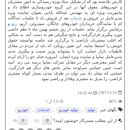
كارش نگذشته بود كه از تشكیل ستاد ویژه رسیدگی به امور مشتریان
و خودروهای معوق آنها در این گروه خودروسازی اطلاع داد و
ماموریت ویژه ای به مهندس عبدالله بابایی بعنوان نماینده ویژه
مدیرعامل در فروش و
خدمات
بعد از فروش داد تا جلسات جداگانه
ای با نمایندگان خریداران خودروهای چانگان، سیتروئن، آریو،
رنو
و
برلیانس برگزار نماید. جلسات از روز ششم بهمن ماه با نظم خاصی
مورد پیگیری قرار|گرفت و نتایج شگرفی هم به دست آمد. به شكلی
كه اغلب مشتریان ناراضی با برگزاری چند جلسه توانستند حقوق
خویش را استیفا نمایند. این تغییر رویكرد كه باید از مردم در مقابل
تلاطمات بازار حمایت كرد با پشتوانه وزیر صمت و پیگیری جدی
مدیرعامل سایپا و نماینده ویژه ایشان، امروزه چنان جو را آرام كرده
كه كمتر معترضی دیگر در مقابل شركت سایپا پرسه می زند. امید
است چنین حمایتی سرلوحه سایر بخش های دیگر هم قرارگیرد،
حمایتی كه نشان داد می توان در ظرف مدتی بسیار كوتاه مشتری
ناراضی، را تبدیل به مشتری وفادار و راضی نمود.
1397/11/19
14:43:44
4875
5.0
از 5
تگهای خبر:
تولید
,
تولید خودرو
,
خدمات
,
خودرو
از این مطلب مسترکار خوشتون اومد؟
(0)
(1)