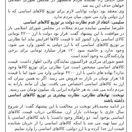
خواهان حذف این بند شد.
وی معتقد بود: دولت توانایی لازم برای توزیع كالاهای اساسی كه با
ارز دولتی وارد می شود، میان مردم ندارد.
سلیمی: انتقاد از عدم نظارت دولت بر توزیع كالاهای اساسی
علیرضا سلیمی نماینده مردم محلات در مجلس شورای اسلامی باز
در موافقت با این پیشنهاد گفت: قرار بود دولت با ارز ۴۲۰۰ تومانی
كالای اساسی وارد كشور كند تا قیمت كالاها افزایش نیابد اما نظارتی
بر توزیع كالاهای اساسی كه با ارز دولتی به كشور وارد می شود،
وجود ندارد و حاشیه سود ۱۲۰ هزار میلیارد تومانی برای برخی
واردكنندگان به وجود آمده است.
عضو شورای مركزی فراكسیون نمایندگان ولایی اظهار داشت: قیمت
كالاهای اساسی مشخص است چرا نظارتی برای توزیع كالاها وجود
ندارد؟ نهاده های دامی با ارز ۴۲۰۰ تومانی وارد می شود اما با قیمت
۱۵ هزار تومان در بازار به فروش می رسد. اگر به همین میزان كه
ارز به كالاهای اساسی اختصاص می یافت، پول آن مانند یارانه به
مردم داده می شد، به هر خانواده ایرانی یك میلیون تومان می رسید.
نوبخت: نهادهای نظارتی، نظارت بیشتری بر توزیع كالاهای اساسی
داشته باشند
در ادامه محمدباقر نوبخت در مخالفت با این پیشنهاد گفت: از شروع
سال جاری با نوسانات بازار ارز، مشكلاتی درباب قیمت كالاهای
اساسی بوجود آمد. دو راهكار وجود داشت؛ یا باید كالاهای اساسی با
ارز نیما تهیه می شد یا اینكه كالاهای اساسی را از جریان شتابنده
قیمت ارز جدا كرده و با ارز دولتی، كالاهای اساسی را وارد نماییم.