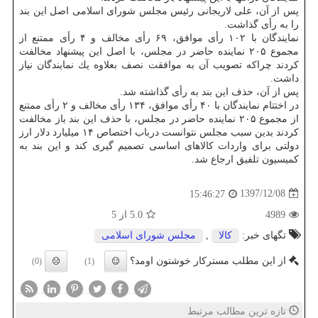
پس از آن، علی لاریجانی رئیس مجلس شورای اسلامی اصل این بند
را به رأی گذاشت.
نمایندگان با ۱۰۲ رأی موافق، ۶۹ رأی مخالف و ۴ رأی ممتنع از
مجموع ۲۰۵ نماینده حاضر در مجلس، با اصل این پیشنهاد مخالفت
كردند چراكه تصویب آن به موافقت نصف بعلاوه یك نمایندگان نیاز
داشت.
پس از آن، حذف این بند به رأی گذاشته شد.
در اختتام نمایندگان با ۴۰ رأی موافق، ۱۳۴ رأی مخالف و ۲ رأی ممتنع
از مجموع ۲۰۵ نماینده حاضر در مجلس، با حذف این بند باز مخالفت
كردند بدین سبب مجلس نتوانست درباب اختصاص ۱۴ میلیارد دلار ارز
دولتی برای واردات كالاهای اساسی تصمیم گیری كند و این بند به
كمیسیون تلفیق ارجاع شد.
1397/12/08
15:46:27
4989
5.0
از 5
تگهای خبر:
كالا
,
مجلس شورای اسلامی
از این مطلب مسترکار خوشتون اومد؟
(0)
(1)
تازه ترین مطالب مرتبط