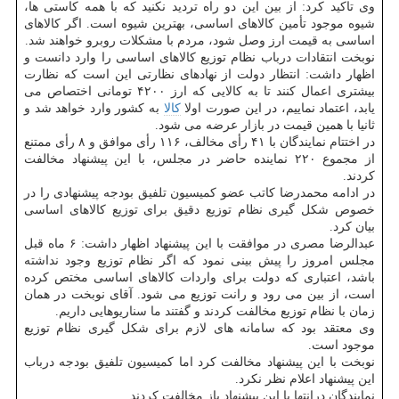
وی تاكید كرد: از بین این دو راه تردید نكنید كه با همه كاستی ها،
شیوه موجود تأمین كالاهای اساسی، بهترین شیوه است. اگر كالاهای
اساسی به قیمت ارز وصل شود، مردم با مشكلات روبرو خواهند شد.
نوبخت انتقادات درباب نظام توزیع كالاهای اساسی را وارد دانست و
اظهار داشت: انتظار دولت از نهادهای نظارتی این است كه نظارت
بیشتری اعمال كنند تا به كالایی كه ارز ۴۲۰۰ تومانی اختصاص می
یابد، اعتماد نماییم، در این صورت اولا
كالا
به كشور وارد خواهد شد و
ثانیا با همین قیمت در بازار عرضه می شود.
در اختتام نمایندگان با ۴۱ رأی مخالف، ۱۱۶ رأی موافق و ۸ رأی ممتنع
از مجموع ۲۲۰ نماینده حاضر در مجلس، با این پیشنهاد مخالفت
كردند.
در ادامه محمدرضا كاتب عضو كمیسیون تلفیق بودجه پیشنهادی را در
خصوص شكل گیری نظام توزیع دقیق برای توزیع كالاهای اساسی
بیان كرد.
عبدالرضا مصری در موافقت با این پیشنهاد اظهار داشت: ۶ ماه قبل
مجلس امروز را پیش بینی نمود كه اگر نظام توزیع وجود نداشته
باشد، اعتباری كه دولت برای واردات كالاهای اساسی مختص كرده
است، از بین می رود و رانت توزیع می شود. آقای نوبخت در همان
زمان با نظام توزیع مخالفت كردند و گفتند ما سناریوهایی داریم.
وی معتقد بود كه سامانه های لازم برای شكل گیری نظام توزیع
موجود است.
نوبخت با این پیشنهاد مخالفت كرد اما كمیسیون تلفیق بودجه درباب
این پیشنهاد اعلام نظر نكرد.
نمایندگان درانتها با این پیشنهاد باز مخالفت كردند.