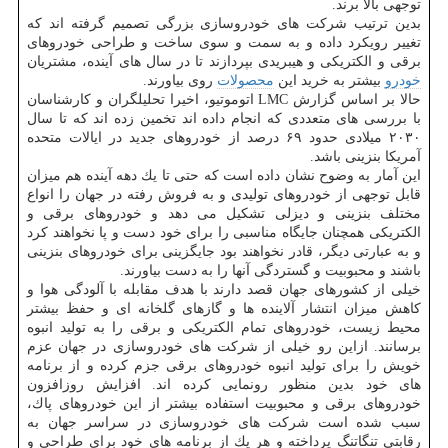
توجهی بالا برند.
بدین ترتیب شركت های خودروسازی بزرگی تصمیم گرفته اند كه
تغییر رویكرد داده و به سمت و سوی ساخت و طراحی خودروهای
برقی و الكتریكی و هیبریدی بپردازند تا در سال های آینده، مشتریان
خودرو
بیشتر به خرید این
محصولات
روی بیاورند.
حالا بر اساس گزارش LMC اتوموتیو، اخیرا تحلیلگران و كارشناسان
با بررسی های متعددی كه انجام داده اند تخمین زده اند كه تا سال
۲۰۳۰ میلادی حدود ۶۹ درصد از خودروهای جدید در ایالات متحده
آمریكا بنزینی باشد.
این آمار به وضوح نشان داده است كه حتی تا یك دهه آینده هم میزان
قابل توجهی از خودروهای تولیدی و به فروش رفته در جهان را انواع
مختلف بنزینی و دیزلی تشكیل می دهد و خودروهای برقی و
الكتریكی همچنان جایگاه مناسبی را برای خود دست و پا نخواهند كرد
و به عبارتی دیگر، قادر نخواهند بود جایگزینی برای خودروهای بنزینی
باشند و محبوبیت و گستردگی آنها را به دست بیاورند.
خیلی از كشورهای جهان قصد دارند با هدف مقابله با آلودگی هوا و
كاهش میزان انتشار آلاینده ها و گازهای گلخانه ای و حفظ بیشتر
محیط زیست، خودروهای تمام الكتریكی و برقی را به تولید انبوه
برسانند. ازاین رو خیلی از شركت های خودروسازی در جهان عزم
خویش را برای تولید انبوه خودروهای برقی جزم كرده و از برنامه
های خود بدین منظور رونمایی كرده اند. افزایش روزافزون
خودروهای برقی و محبوبیت استفاده بیشتر از این خودروهای پاك،
سبب شده است شركت های خودروسازی در سراسر جهان به
رقابتی تنگاتنگ پرداخته و هر یك از برنامه های خود برای طراحی و