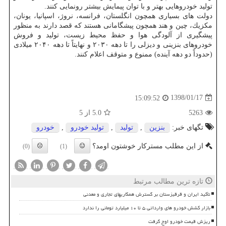
تولید خودروهایی بهتر و با توان پیمایش بیشتر رونمایی كنند.
دولت های بسیاری همچون انگلستان، فرانسه، نروژ، اسپانیا، یونان،
مكزیك، چین و هند همچون پیشگامانی هستند كه قصد دارند به منظور
پیشگیری از آلودگی هوا و حفظ محیط زیست، تولید و فروش
خودروهای بنزینی و دیزلی را تا دهه ۲۰۳۰ و نهایتاً تا دهه ۲۰۴۰ میلادی
(حدوداً دو دهه آینده) ممنوع و متوقف اعلام كنند.
1398/01/17
15:09:52
5263
5.0
از 5
تگهای خبر:
بنزین
,
تولید
,
تولید خودرو
,
خودرو
از این مطلب مسترکار خوشتون اومد؟
(0)
(1)
تازه ترین مطالب مرتبط
تأکید ایران و قرقیزستان بر گسترش همکاریهای تجاری و معدنی
بازار کشش خودرو های وارداتی ۵ تا ۱۰ میلیارد تومانی را ندارد
ریزش قیمت خودرو اوج گرفت