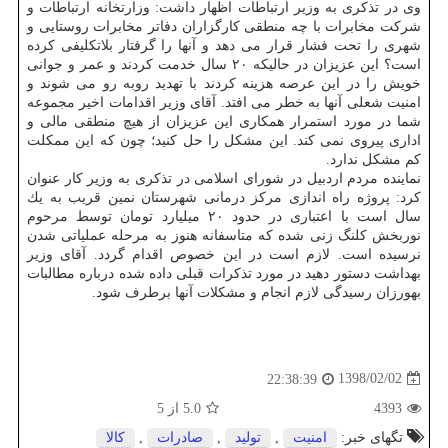
وی در تذكری به وزیر ارتباطات اظهار داشت: وزارتخانه ارتباطات و
شركت مخابرات با چه منطقی كارگزاران دفاتر مخابرات روستایی و
شهری را تحت فشار قرار می دهد و آنها را گرفتار بلاتكلیفی كرده
است؟ این عزیزان در حالیكه ۲۰ سال خدمت كردند و عمر و جوانی
خویش را در این عرصه هزینه كردند با تهدید روبه رو می شوند و
امنیت شعلی آنها به خطر می افتد. آقای وزیر اقدامات اخیر مجموعه
شما در مورد استمرار همكاری این عزیزان از هیچ منطقی مالی و
اداری پیروی نمی كند. این مشكل را حل كنید؛ چون كه این ممكلت
كم مشكل ندارد.
نماینده مردم اردبیل در شورای اسلامی در تذكری به وزیر كار عنوان
كرد: پروژه راه اندازی مركز درمانی شهرستان نمین قریب به یك
سال است با اعتباری در حدود ۲۰ میلیارد تومان توسط مرحوم
نوربخش كلنگ زنی شده كه متاسفانه هنوز به مرحله عملیاتی شدن
نرسیده است. لازم است در این خصوص اقدام گردد. آقای وزیر
بهداشت دستور دهید در مورد تذكرات قبلی داده شده درباره مطالبات
بهورزان رسیدگی لازم انجام و مشكلات آنها برطرف شود.
1398/02/02
22:38:39
4393
5.0
از 5
تگهای خبر:
امنیت
,
تولید
,
صادرات
,
كالا