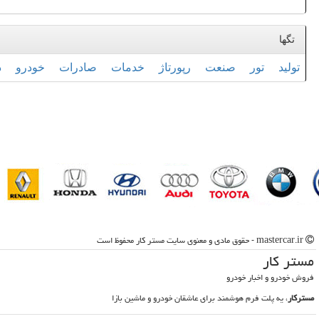
تگها
تولید
تور
صنعت
رپورتاژ
خدمات
صادرات
خودرو
د
mastercar.ir - حقوق مادی و معنوی سایت مستر كار محفوظ است
مستر كار
فروش خودرو و اخبار خودرو
مسترکار
، یه پلت فرم هوشمند برای عاشقان خودرو و ماشین بازا