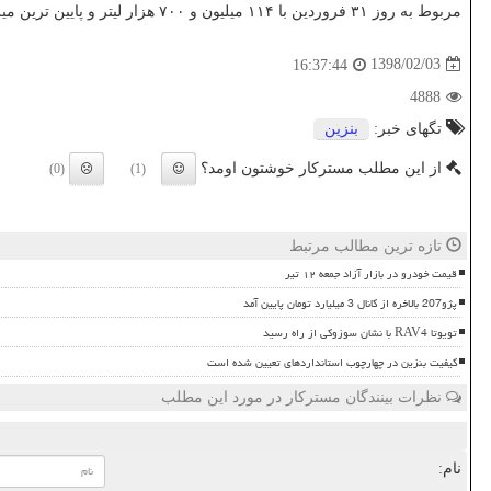
مربوط به روز ۳۱ فروردین با ۱۱۴ میلیون و ۷۰۰ هزار لیتر و پایین ترین میزان مصرف مربوط به روز ۱۳ فروردین با ۷۶ میلیون لیتر بوده است.
1398/02/03
16:37:44
4888
تگهای خبر:
بنزین
از این مطلب مسترکار خوشتون اومد؟
(0)
(1)
تازه ترین مطالب مرتبط
قیمت خودرو در بازار آزاد جمعه ۱۲ تیر
پژو207 بالاخره از کانال 3 میلیارد تومان پایین آمد
تویوتا RAV4 با نشان سوزوکی از راه رسید
کیفیت بنزین در چهارچوب استانداردهای تعیین شده است
نظرات بینندگان مسترکار در مورد این مطلب
نام: