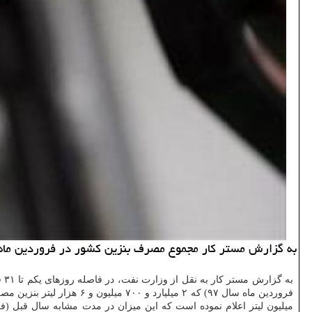
به گزارش مستر كار مجموع مصرف بنزین كشور در فروردین ماه امسال ۲ میلیارد و ۸۲۷ میلیون لیتر بود كه از رشد ۴.۷ درصدی مص