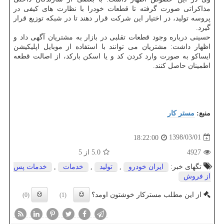
مذاكراتی صورت گرفته تا قطعات خودرا با نظارت های كیفی در
پروسه تولید، در اختیار این شركت قرار دهند تا در شبكه توزیع قرار
گیرد.
حسینی درباره وجود قطعات تقلبی در بازار به مشتریان آگهی داد و
اظهار داشت: مشتریان می توانند با استفاده از موبایل اپلیكیشن
ایساكو به صورت وارد كردن كد و یا اسكن باركد، از اصالت قطعه
اطمینان حاصل كنند.
منبع:
مستر كار
1398/03/01
18:22:00
4927
5.0
از 5
تگهای خبر:
ایران خودرو
,
تولید
,
خدمات
,
خدمات پس
از فروش
از این مطلب مسترکار خوشتون اومد؟
(0)
(1)