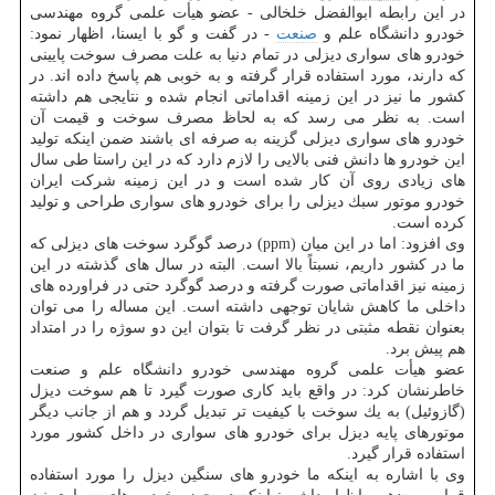
در این رابطه ابوالفضل خلخالی - عضو هیأت علمی گروه مهندسی
خودرو دانشگاه علم و
صنعت
- در گفت و گو با ایسنا، اظهار نمود:
خودرو های سواری دیزلی در تمام دنیا به علت مصرف سوخت پایینی
كه دارند، مورد استفاده قرار گرفته و به خوبی هم پاسخ داده اند. در
كشور ما نیز در این زمینه اقداماتی انجام شده و نتایجی هم داشته
است. به نظر می رسد كه به لحاظ مصرف سوخت و قیمت آن
خودرو های سواری دیزلی گزینه به صرفه ای باشند ضمن اینكه تولید
این خودرو ها دانش فنی بالایی را لازم دارد كه در این راستا طی سال
های زیادی روی آن كار شده است و در این زمینه شركت ایران
خودرو موتور سبك دیزلی را برای خودرو های سواری طراحی و تولید
كرده است.
وی افزود: اما در این میان (ppm) درصد گوگرد سوخت های دیزلی كه
ما در كشور داریم، نسبتاً بالا است. البته در سال های گذشته در این
زمینه نیز اقداماتی صورت گرفته و درصد گوگرد حتی در فراورده های
داخلی ما كاهش شایان توجهی داشته است. این مساله را می توان
بعنوان نقطه مثبتی در نظر گرفت تا بتوان این دو سوژه را در امتداد
هم پیش برد.
عضو هیأت علمی گروه مهندسی خودرو دانشگاه علم و صنعت
خاطرنشان كرد: در واقع باید كاری صورت گیرد تا هم سوخت دیزل
(گازوئیل) به یك سوخت با كیفیت تر تبدیل گردد و هم از جانب دیگر
موتورهای پایه دیزل برای خودرو های سواری در داخل كشور مورد
استفاده قرار گیرد.
وی با اشاره به اینكه ما خودرو های سنگین دیزل را مورد استفاده