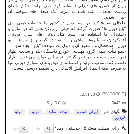
قرار می دهیم، اظهار داشت: اینكه در حوزه خودرو های سواری نیز
بتوان از خودرو های دیزلی استفاده كرد، نمی تواند اشكال چندان
زیست محیطی داشته باشد به شرط آنكه ضعف های سوختی آن
جبران شوند.
خلخالی تصریح كرد: در زمینه دیزل در كشور ما تحقیقات خوبی روی
"بایو دیزل ها" صورت گرفته كه خیلی از روغن هایی كه در منازل و
رستوران ها استفاده می شود مثل روغن های سرخ كردنی،
آفتابگردان، سویا روغن ماهی و … استفاده گردد و از این ها "بایو
دیزل" استحصال و با تلفیق آن با دیزل یك سوخت "بایو" ایجاد شود.
عضو هیأت علمی گروه مهندسی خودرو دانشگاه علم و صنعت اظهار
نمود: بدین سبب با در نظر گرفتن تمام این موارد می توان اظهار
داشت كه ممنوعیت تولید و استفاده از خودرو های سواری دیزلی تنها
به صرف اینكه احتمال افزایش آلایندگی دارد تصمیم درستی نیست.
1398/03/20
12:01:28
5042
5.0
از 5
تگهای خبر:
ایران خودرو
,
توقف تولید
,
تولید
,
تولید
خودرو
از این مطلب مسترکار خوشتون اومد؟
(0)
(1)