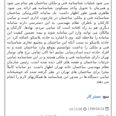
می شود عملیات شناسنامه فنی و ملكی ساختمان هم تمام می شود
و همزمان با تحویل واحد مسكونی شناسنامه هم ارائه می شود.
طاهری همین طور اظهار داشت: یك سامانه الكترونیكی ساختمان
شناسنامه فنی و ملكی ساختمان در چارچوب اداری است و تمامی
كاركنان و ناظران نظام مهندسی به این دسترسی دارند سامانه
دیگری هم به راه افتاده است كه تمامی مردم، نهادها، كاركنان و
مالكان می توانند وارد این سامانه شوند و بیمه تضمین كیفیت این
سامانه را ملاحظه كنند. وی با اشاره به حادثه پلاسكو، اضافه كرد: در
حادثه پلاسكو به سبب آنكه این ساختمان و مجتمع تجاری شناسنامه
فنی و ملكی را نداشت نتوانستیم بموقع وارد ساختمان شده و به
افراد حادثه دیده امدادرسانی نماییم اما الان تمامی برج های نوساز
تهران دارای شناسنامه فنی و ملكی هستند و در این شناسنامه تمامی
جزئیات ساختمان و نقشه های كلی دیده شده است. رئیس سازمان
نظام مهندسی ساختمان خانه تهران اظهار داشت: دو سامانه كاملاً
مجزا برای ساختمان های تهران در نظر گرفته شده كه خوشبختانه
تمامی دستگاه ها در صدور این شناسنامه ها همكاریهای لازم را انجام
می دهند.
منبع:
مستر كار
1398/04/24
14:53:00