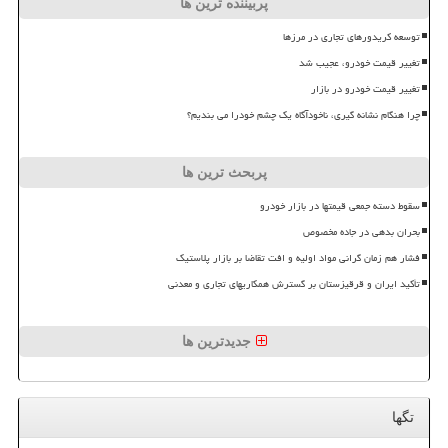
پربیننده ترین ها
توسعه کریدورهای تجاری در مرزها
تغییر قیمت خودرو، عجیب شد
تغییر قیمت خودرو در بازار
چرا هنگام نشانه گیری، ناخودآگاه یک چشم خودرا می بندیم؟
پربحث ترین ها
سقوط دسته جمعی قیمتها در بازار خودرو
بحران بدهی در جاده مخصوص
فشار هم زمان گرانی مواد اولیه و افت تقاضا بر بازار پلاستیک
تأکید ایران و قرقیزستان بر گسترش همکاریهای تجاری و معدنی
جدیدترین ها
تگها