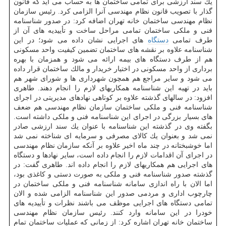
یك سند ارزشی برای تمامی ساختمان ها به حساب می آید كه قانون
گذار با تصویب قانون نظام مهندسی آنرا الزامی كرد. رئیس سازمان
نظام مهندسی ساختمان خانه تهران اضافه كرد: در صدور شناسنامه
فنی و ملكی ساختمان تمامی مراحل ساخت و تأییدیه های آن از
طرف تمامی
دستگاه
های اجرایی نشان داده می شود؛ در این
شناسنامه علاوه بر نقشه های ساختمان تضمین كیفیت واحد مسكونی
هم از طرف دستگاه های بیمه ارائه می شود و همزمان با بهره
برداری از واحد مسكونی در اختیار خریدار و مالك ساختمان قرار داده
می شود و سایر مراجع هم همچون شهرداری ها و شورای شهر هم
باید در تهیه این شناسنامه همكاریهای لازم را انجام دهند. طاهری
افزود: در سالهای گذشته علاوه بر كوتاهی نهادهای مدیریتی در اجرای
شناسنامه فنی و ملكی ساختمان سازمان نظام مهندسی هم ضعف
های بسیار بزرگی در اجرای این شناسنامه فنی و ملكی داشته است.
بگفته وی در گذشته این شناسنامه با عنوان یك سند ارزشی صادر
نمی شد و بعنوان یك كالای مصرفی و سرمایه ای شناخته نمی شد
اما خوشبختانه در چند ماه اخیر علاوه بر آنكه سازمان نظام مهندسی
در اجرای آن اقدامات لازم را انجام داده است، سایر نهادها و دستگاه
های اجرایی هم همكاریهای لازم را انجام داده اند. طاهری گفت: در
گذشته صدور شناسنامه فنی و ملكی به صورت دستی و كاغذی بود،
اما الان با راه اندازی سامانه شناسنامه فنی و ملكی ساختمان در
چارچوب اداری و مردمی صدور این شناسنامه الزامی شده و الان
تمامی دستگاه های اجرایی موظف می باشند نظرات و تأییدیه های
خودرا در این سامانه وارد كنند. رئیس سازمان نظام مهندسی
ساختمان خانه تهران اشاره كرد: از زمانی كه عملیات ساختمان تمام