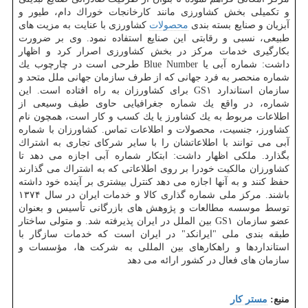
و تكمیلی بخش كشاورزی مانند كارخانجات خوراك دام، طیور و
آبزیان و صنایع بسته بندی
محصولات
كشاورزی با عنایت به مزیت های
طبیعی، نسبی و رقابتی این صنایع استفاده نمود. وی بر ضرورت
بكارگیری خدمات مركز در بخش كشاورزی اصرار كرد و اظهار
داشت: شماره آبی یا Blue Number طرحی است در چارچوب یك
شماره منحصر به فرد جهانی كه از طرف سازمان جهانی ملل متحد و
سازمان استاندارد GS۱ برای كشاورزان به راه افتاده است. این
شماره، در واقع یك شماره جغرافیایی حاوی طیف وسیعی از
اطلاعات مربوط به یك كشاورز یا یك كسب و كار است، همچون نام
كشاورز، جنسیت، محصولات و اطلاعات تماس. كشاورزان با شماره
آبی می توانند با اطلاعاتشان را با سایر شركای تجاری به اشتراك
بگذارد. ملكی اظهار داشت: ابتكار شماره آبی اجازه می دهد تا
كشاورزان مالكیت خودرا بر روی اطلاعاتی كه به اشتراك می گذارند
حفظ كنند و به آنها اجازه می دهد كنترل بیشتری بر آینده خود داشته
باشند. مركز ملی شماره گذاری كالا و خدمات ایران در سال ۱۳۷۴
توسط موسسه مطالعات و پژوهش های بازرگانی تأسیس و بعنوان
عضو سازمان GS۱ بین الملل در ایران پذیرفته شد. و متولی ساختار
طبقه بندی ملی "ایرانكد" در ایران است كه خدمات سازگار با
استانداردها و راهكارهای بین المللی به شركت ها، مؤسسات و
سازمان های فعال در كشور ارائه می دهد
منبع:
مستر كار