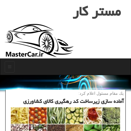
مستر كار
منو
یك مقام مسئول اعلام كرد:
آماده سازی زیرساخت كد رهگیری كالای كشاورزی