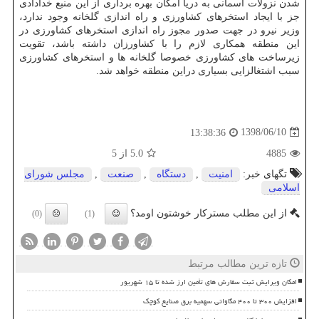
شدن نزولات آسمانی به دریا امكان بهره برداری از این منبع خدادادی
جز با ایجاد استخرهای كشاورزی و راه اندازی گلخانه وجود ندارد،
وزیر نیرو در جهت صدور مجوز راه اندازی استخرهای كشاورزی در
این منطقه همكاری لازم را با كشاورزان داشته باشد، تقویت
زیرساخت های كشاورزی خصوصا گلخانه ها و استخرهای كشاورزی
سبب اشتغالزایی بسیاری دراین منطقه خواهد شد.
1398/06/10
13:38:36
4885
5.0
از 5
تگهای خبر:
امنیت
,
دستگاه
,
صنعت
,
مجلس شورای
اسلامی
از این مطلب مسترکار خوشتون اومد؟
(0)
(1)
تازه ترین مطالب مرتبط
امکان ویرایش ثبت سفارش های تأمین ارز شده تا ۱۵ شهریور
افزایش ۳۰۰ تا ۴۰۰ مگاواتی سهمیه برق صنایع کوچک