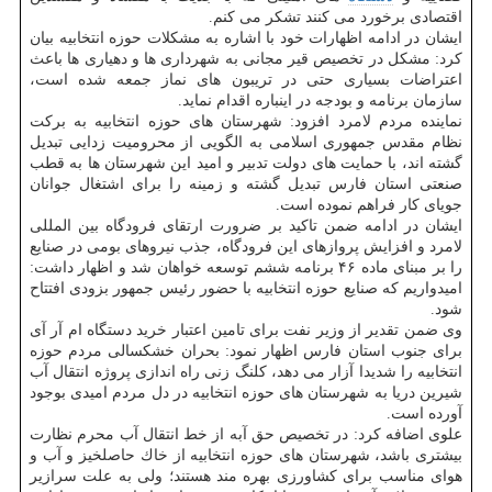
اقتصادی برخورد می كنند تشكر می كنم.
ایشان در ادامه اظهارات خود با اشاره به مشكلات حوزه انتخابیه بیان
كرد: مشكل در تخصیص قیر مجانی به شهرداری ها و دهیاری ها باعث
اعتراضات بسیاری حتی در تریبون های نماز جمعه شده است،
سازمان برنامه و بودجه در اینباره اقدام نماید.
نماینده مردم لامرد افزود: شهرستان های حوزه انتخابیه به بركت
نظام مقدس جمهوری اسلامی به الگویی از محرومیت زدایی تبدیل
گشته اند، با حمایت های دولت تدبیر و امید این شهرستان ها به قطب
صنعتی استان فارس تبدیل گشته و زمینه را برای اشتغال جوانان
جویای كار فراهم نموده است.
ایشان در ادامه ضمن تاكید بر ضرورت ارتقای فرودگاه بین المللی
لامرد و افزایش پروازهای این فرودگاه، جذب نیروهای بومی در صنایع
را بر مبنای ماده ۴۶ برنامه ششم توسعه خواهان شد و اظهار داشت:
امیدواریم كه صنایع حوزه انتخابیه با حضور رئیس جمهور بزودی افتتاح
شود.
وی ضمن تقدیر از وزیر نفت برای تامین اعتبار خرید دستگاه ام آر آی
برای جنوب استان فارس اظهار نمود: بحران خشكسالی مردم حوزه
انتخابیه را شدیدا آزار می دهد، كلنگ زنی راه اندازی پروژه انتقال آب
شیرین دریا به شهرستان های حوزه انتخابیه در دل مردم امیدی بوجود
آورده است.
علوی اضافه كرد: در تخصیص حق آبه از خط انتقال آب محرم نظارت
بیشتری باشد، شهرستان های حوزه انتخابیه از خاك حاصلخیز و آب و
هوای مناسب برای كشاورزی بهره مند هستند؛ ولی به علت سرازیر