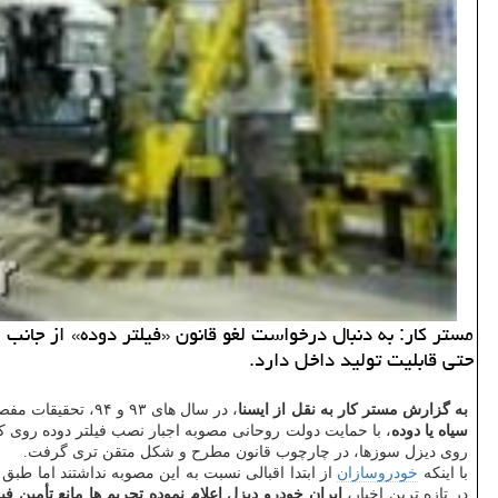
مستر كار: به دنبال درخواست لغو قانون «فیلتر دوده» از جانب 
حتی قابلیت تولید داخل دارد.
به گزارش مستر كار به نقل از ایسنا
، در سال های ۹۳ و ۹۴، تحقیقات مفصلی در دانشگاه های برتر كشور در مورد كارآیی فیلتر دوده در كاهش آلایندگی
سیاه یا دوده
روی دیزل سوزها، در چارچوب قانون مطرح و شكل متقن تری گرفت.
با اینكه
خودروسازان
از ابتدا اقبالی نسبت به این مصوبه نداشتند اما ط
در تازه ترین اخبار،
ایران خودرو دیزل اعلام نموده تحریم ها مانع تأمین ف