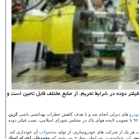
یلتر دوده در شرایط تحریم، از منابع مختلف قابل تامین است و
ودرو
های دیزلی انجام شد و با هدف كاهش خطرات بهداشتی ناشی
كربن
، با حمایت دولت روحانی مصوبه اجبار نصب فیلتر دوده روی كلیه خودرو های دیزلی شامل نو و كاركرده به تصویب رسید و در نهایت در سال ۹۶ با تصویب لایحه هوای پاك در مجلس شورای اسلامی، نصب فیلتر دوده
نب هر یك از شركت های خودروسازی، از تولید
محصولات
آن خودداری كند.
ود
. این خواسته در شرایطی مطرح می شود كه
محمدعلی احترام استاد