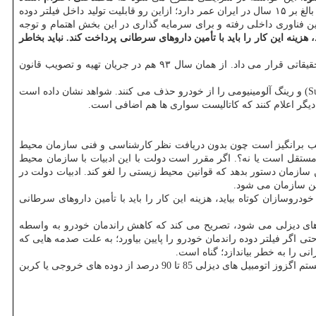
می گوید: فیلتر دوده و كاتالیست شباهت های ساختاری بسیاری دارند. ضمن اینكه فناوری كاتالیست بالغ بر ۱۵ سال در ایران عمر دارد؛ ازاین رو قابلیت تولید داخل فیلتر دوده
 فناوری داخلی رفته و برای سرمایه گذاری در این بخش اهتمام و توجه
زینه این كار را باید با تأمین داروهای سرطانی پرداخت كند. نباید بخاطر
احترام تاكید دارد كه ایران خودرو دیزل در تحقیقات اولیه فیلتر دوده با پژوهشگران این حوزه همكاری داشت و حتی امكاناتش را در اختیار گروه های تحقیقاتی قرار می داد. از همان سال ۹۳ هم در جریان تهیه و تصویب قانون
این متخصص مكانیك می گوید: تجربه نشان داده است كه خودروسازان وقتی به مشكل مالی برمی خورند، قطعات تزیینی خودرو مثل سان روف (Sunroof) و رینگ آلومینیومی را از خودرو حذف می كنند. شواهد نشان داده است
 دیگر اعلام كنند كه كاتالیست سواری ها هم اضافی است.
تعجب برانگیز است چون بدون دریافت نظر كارشناسی و فنی سازمان محیط
ستقل است یا نه؟. اگر مقرر است دولت با این ادبیات با سازمان محیط
ازمان دستور بدهد كه قوانین محیط زیستی را لغو كند. ادبیات دولت در
ن سازمان می شود.
روسازان كوتاه بیاید، هزینه این كار را باید با تأمین داروهای سرطانی
 های دیزلی می شود، تصریح می كند كه كاهش راندمان خودرو به واسطه
اگر فیلتر دوده راندمان خودرو را پایین بیاورد؛ به علت صدمه هایی كه
 را به خطر بیاندازد؛ گناه است.
فیلتر دوده وسیله ای است كه ذرات و دوده حاصل از احتراق موتورهای دیزلی را از بین می برد. این فیلترها، در سیستم اگزوز اتومبیل های دیزلی 85 تا 90 درصد از دوده های خروجی یا كربن