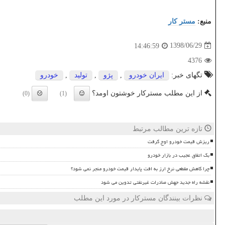
منبع:
مستر كار
1398/06/29
14:46:59
4376
تگهای خبر:
ایران خودرو
,
پژو
,
تولید
,
خودرو
از این مطلب مسترکار خوشتون اومد؟
(0)
(1)
تازه ترین مطالب مرتبط
ریزش قیمت خودرو اوج گرفت
بک اتفاق عجیب در بازار خودرو
چرا کاهش مقطعی نرخ ارز به افت پایدار قیمت خودرو منجر نمی شود؟
نقشه راه جدید جهش صادرات غیرنفتی تدوین می شود
نظرات بینندگان مسترکار در مورد این مطلب