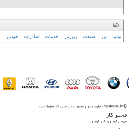
تگها
تولید
تور
صنعت
رپورتاژ
خدمات
صادرات
خودرو
د
mastercar.ir - حقوق مادی و معنوی سایت مستر كار محفوظ است
مستر كار
فروش خودرو و اخبار خودرو