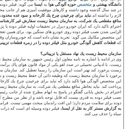
دانشگاه بهشتی و
متخصص
حوزه آلودگی هوا
به
ایسنا
در چند سال گذشته وجود داشته و كارهای موفقیت آمیزی هم از جانب محق
لازم را نداشته اند.
نباید برای چرخیدن چرخ یك كارخانه و سود عده محدود، جا
منافع مقطعی یك شركت، به سازمان محیط زیست سفارش غیر كارشناس
الزامی شدن نصب فیلتر دوده روی خودرو های سنگین بود، برای همین تعجب
كه
قطعات كاهش آلودگی خودرو مثل فیلتر دوده را در زمره قطعات تزیینی
سازمان محیط زیست یك نهاد مستقل یا تزییناتی؟
وی در ادامه با اشاره به نامه معاون اول رئیس جمهور به سازمان محیط
زیست، با ادبیاتی تحمیلی در صدد لغو یكی از مواد قانون هوای پاك بر
زیست برخورد كند بهتر است این سازمان را رسما تعطیل كند. سازمان محی
برخورد با سازمان محیط زیست كه وظیفه ذاتی آن حفظ محیط زیست و س
این متخصص آلودگی هوا تاكید دارد كه نباید برای چرخیدن چرخ یك كارخانه
پرداخت كند. نباید بخاطر منافع مقطعی یك شركت، به سازمان محیط ز
احترام در بخش پایانی گفتگو در پاسخ به ابهام مطرح شده از جانب رئ
نصب فیلتر دوده به قدری نیست كه قابل توجه باشد و از نظر من مطرح كرد
دوده برای سلامت مردم دارد؛ این افت راندمان مبحث مهمی نیست. فراموش 
به گزارش مستر كار به نقل از ایسنا،
سیاه را حذف می كنند.