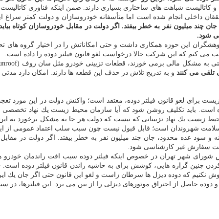
قان داخلی انجام شده است اما متأسفانه خودروسازان و دولت كمتر سراغ این
ن چند میلیون نفر به خطر بیفتد. اگر دولت در مقابل خودروسازان كوتاه بیاید، ه
ی شود.
 می كنم كه این شركت حالا درخواست لغو قانون فیلتر دوده را داده است.
 تلقی می كنند
و به تدریج تلاش در حذف این قطعه ها دارند. امكان دارد مدتی
 زیست برای لغو قانون فیلتر دوده، معتقد است؛ واكنش دولت در این مورد 
آمده است. باید تكلیف روشن شود كه آیا سازمان محیط زیست یك نهاد تخصصی م
ط زیست یك نهاد تزییناتی كه نیست كه دولت هر جا به مشكل برخورد به این س
لامت شهروندان است؛ قابل قبول نیست چون سبب سلب اعتماد عمومی از ای
 و سود عده محدود، جان چند میلیون نفر به خطر بیفتد. اگر دولت در مقابل خود
یست سفارش غیر كارشناسی شود.
یس شورای شهر تهران در خصوص اینكه فیلتر دوده سبب افت راندمان خودرو
ن چنین گزاره هایی، كوشش برای به حاشیه راندن قانون فیلتر دوده است. حتی 
نكنیم كه دوده دیزل ها سرطان زاست و لغو این قانون حتی اگر جان یك ایرانی