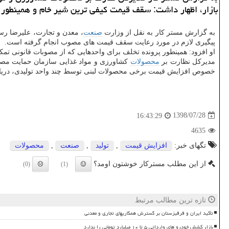
بازار، اظهار داشت: سقف قیمت كیفی ترین شیر خام و همینطور ۱۴ قلم فرآورده های لبنی تعیین و ابلاغ گردیده است.
به گزارش مستر كار به نقل از وزارت
صنعت
، معدن و تجارت، علیرضا رس
پیگیری لازم در مورد رعایت سقف قیمت های مصوب انجام گرفته است.
او افزود: همینطور پرونده تخلف برای واحدهایی كه از مصوبات قانونی تم
مدیركل نظارت بر
محصولات
كشاورزی و مواد غذایی سازمان حمایت مصرف 
خصوص افزایش قیمت برخی محصولات لبنی توسط چند واحد تولیدی، دریافت 
1398/07/28
16:43:29
4635
تگهای خبر:
افزایش قیمت
,
تولید
,
صنعت
,
محصولات
از این مطلب مسترکار خوشتون اومد؟
(0)
(1)
تازه ترین مطالب مرتبط
تأکید ایران و قرقیزستان بر گسترش همکاریهای تجاری و معدنی
بازار کشش خودرو های وارداتی ۵ تا ۱۰ میلیارد تومانی را ندارد