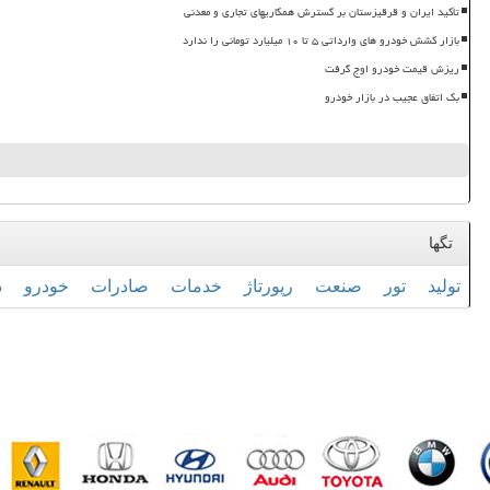
تأکید ایران و قرقیزستان بر گسترش همکاریهای تجاری و معدنی
بازار کشش خودرو های وارداتی ۵ تا ۱۰ میلیارد تومانی را ندارد
ریزش قیمت خودرو اوج گرفت
بک اتفاق عجیب در بازار خودرو
تگها
تولید
تور
صنعت
رپورتاژ
خدمات
صادرات
خودرو
د