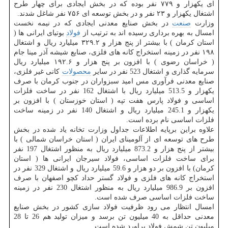
ای یكهزار و ۷۷۹ نفر بوده كه در بخش ایجادی برای چهار طرح
اشتغال یكهزار و ۲۳ نفر و در بخش توسعه ای ۷۵۶ نفر شاغل شدند.
وزارت
صنعت
در بخش صنایع معدنی ایجادی كه در نیمه نخست
امسال به بهره برداری رسیده اند به ترتیب از
فولاد
بوتیای ایرانی ها (
استان كرمان ) با بیشتر از پنج هزار و ۳۲۹.۲ میلیارد ریال و اشتغال
۱۹۸ نفر در زمینه استخراج كانه های فلزی، صنایع شیشه آذر مینا جام
( خراسان رضوی ) با افزون بر پنج هزار و ۱۹۲.۶ میلیارد ریال
سرمایه گذاری و اشتغال 523 نفر در سایر
محصولات
كانی غیر فلزی،
صنایع معدنی فرآوری مس امید سبزواران در جنوب كرمان با صرف
یكهزار و 513.5 میلیارد ریال با اشتغال 162 نفر در ساخت فلزات
اساسی و فولاد پارس هفت تپه ( استان خوزستان ) با افزون بر
یكهزار و 245.1 میلیارد ریال و اشتغال 140 نفر در زمینه ساخت
فلزات اساسی نام برده است.
علاوه براین برپایه اطلاعات جداول وزارت تخانه یاد شده در بخش
طرح های توسعه ای از آلومینای ایران ( استان خراسان شمالی ) با
بیشتر از پنج هزار و 873.2 میلیارد ریال به منظور اشتغال 197 نفر
برای ساخت فلزات اساسی، فولاد سیرجان ایرانی ها ( استان
كرمان) با افزون بر دو هزار و 59.6 میلیارد ریال و اشتغال 329 نفر در
استخراج كانه های فلزی و فولاد گستر حداد كچو اصفهان با صرف
افزون بر 986.9 میلیارد ریال به منظور اشتغال 230 نفر در زمینه
ساخت فلزات اساسی صرف شده است.
امسال انتظار می رود ظرفیت فولاد سازی كشور در بخش صنایع
معدنی حداقل به 40 میلیون تن برسد و میزان تولید هم 26 تا 28
میلیون تن شمش فولاد براورد شده است.