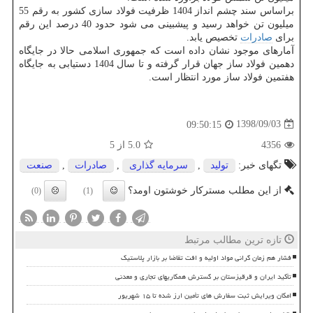
براساس سند چشم انداز 1404 ظرفیت فولاد سازی كشور به رقم 55
میلیون تن خواهد رسید و پیشبینی می شود حدود 40 درصد این رقم
برای
صادرات
تخصیص یابد.
آمارهای موجود نشان داده است كه جمهوری اسلامی حالا در جایگاه
دهمین فولاد ساز جهان قرار گرفته و تا سال 1404 دستیابی به جایگاه
هفتمین فولاد ساز مورد انتظار است.
1398/09/03
09:50:15
4356
5.0
از 5
تگهای خبر:
تولید
,
سرمایه گذاری
,
صادرات
,
صنعت
از این مطلب مسترکار خوشتون اومد؟
(0)
(1)
تازه ترین مطالب مرتبط
فشار هم زمان گرانی مواد اولیه و افت تقاضا بر بازار پلاستیک
تأکید ایران و قرقیزستان بر گسترش همکاریهای تجاری و معدنی
امکان ویرایش ثبت سفارش های تأمین ارز شده تا ۱۵ شهریور