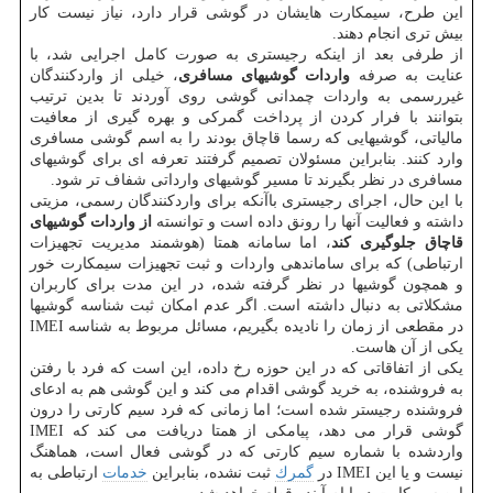
این طرح، سیمكارت هایشان در گوشی قرار دارد، نیاز نیست كار
بیش تری انجام دهند.
از طرفی بعد از اینكه رجیستری به صورت كامل اجرایی شد، با
عنایت به صرفه
واردات گوشیهای مسافری
، خیلی از واردكنندگان
غیررسمی به واردات چمدانی گوشی روی آوردند تا بدین ترتیب
بتوانند با فرار كردن از پرداخت گمركی و بهره گیری از معافیت
مالیاتی، گوشیهایی كه رسما قاچاق بودند را به اسم گوشی مسافری
وارد كنند. بنابراین مسئولان تصمیم گرفتند تعرفه ای برای گوشیهای
مسافری در نظر بگیرند تا مسیر گوشیهای وارداتی شفاف تر شود.
با این حال، اجرای رجیستری باآنكه برای واردكنندگان رسمی، مزیتی
داشته و فعالیت آنها را رونق داده است و توانسته
از واردات گوشیهای
قاچاق جلوگیری كند
، اما سامانه همتا (هوشمند مدیریت تجهیزات
ارتباطی) كه برای ساماندهی واردات و ثبت تجهیزات سیمكارت خور
و همچون گوشیها در نظر گرفته شده، در این مدت برای كاربران
مشكلاتی به دنبال داشته است. اگر عدم امكان ثبت شناسه گوشیها
در مقطعی از زمان را نادیده بگیریم، مسائل مربوط به شناسه IMEI
یكی از آن هاست.
یكی از اتفاقاتی كه در این حوزه رخ داده، این است كه فرد با رفتن
به فروشنده، به خرید گوشی اقدام می كند و این گوشی هم به ادعای
فروشنده رجیستر شده است؛ اما زمانی كه فرد سیم كارتی را درون
گوشی قرار می دهد، پیامكی از همتا دریافت می كند كه IMEI
واردشده با شماره سیم كارتی كه در گوشی فعال است، هماهنگ
نیست و یا این IMEI در
گمرك
ثبت نشده، بنابراین
خدمات
ارتباطی به