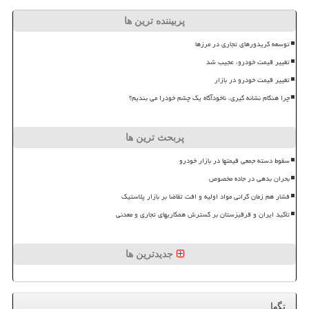
پربیننده ترین ها
توسعه کریدورهای تجاری در مرزها
تغییر قیمت خودرو، عجیب شد
تغییر قیمت خودرو در بازار
چرا هنگام نشانه گیری، ناخودآگاه یک چشم خودرا می بندیم؟
پربحث ترین ها
سقوط دسته جمعی قیمتها در بازار خودرو
بحران بدهی در جاده مخصوص
فشار هم زمان گرانی مواد اولیه و افت تقاضا بر بازار پلاستیک
تأکید ایران و قرقیزستان بر گسترش همکاریهای تجاری و معدنی
جدیدترین ها
تگها