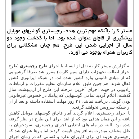
مستر كار: باآنكه مهم ترین هدف رجیستری گوشیهای موبایل
پیشگیری از قاچاق عنوان شده بود، اما با گذشت وجود دو
سال از اجرایی شدن این طرح، هم چنان مشكلاتی برای
كاربران همراه بوجود می آورد.
به گزارش مستر كار به نقل از ایسنا، با اجرای
طرح رجیستری
(طرح
احراز اصالت تجهیزات دارای سیم كارت) مقرر شد صرفا گوشیهایی
كه از مبادی قانونی وارد كشور شده اند، در شبكه اپراتوری كشور
فعال شوند. هم چنین طبق اعلام سازمان تنظیم مقررات و ارتباطات
رادیویی در جهت اجرای آخرین مرحله این طرح از اردیبهشت سال
گذشته، اعلام گردید تمامی گوشیهایی كه پیامك در خصوص غیرقانونی
بودن گوشی دریافت نمایند، ۳۱ روز مهلت استفاده داشته و بعد از آن
از شبكه سرویس نخواهند گرفت.
با اجرای رجیستری، اعلام گردید آمار قاچاق گوشیهای موبایل كاهش
یافته و این همان هدفی بود كه از ابتدا برای این طرح در نظر گرفته
شده بود. البته در ماه های ابتدایی اجرای رجیستری، سودجویان به
علل مختلف مبادرت به افزایش قیمت كردند اما بارها عنوان شد كه
رجیستری هزینه ای برای كاربران ندارد و كسانی كه در زمان اجرای