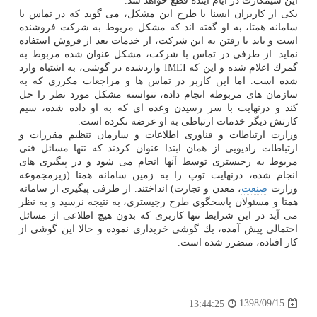
این سیمكارت در ایام آینده قطع خواهد شد.
یكی از كاربران ایسنا با طرح این مشكل، می گوید كه در تماس با
سامانه همتا، به او گفته اند كه مشكل مربوط به شركت فروشنده
است و باید با رفتن به این شركت، از خدمات بعد از فروش استفاده
نماید. از طرفی در تماس با شركت، مشكل عنوان شده مربوط به
گمرك اعلام شده و این كه IMEI واردشده در گوشی، به اشتباه وارد
شده است. اما این كاربر در تماس ها و مراجعات مكرری كه به
سازمان های مربوطه انجام داده، نتواسته مشكل مورد نظر را حل
كند و درنهایت با سر رسیدن وعده ای كه به او داده شده، سیم
كارتش دیگر خدمات ارتباطی به او عرضه نكرده است.
وزارت ارتباطات و فناوری اطلاعات و سازمان تنظیم مقررات و
ارتباطات رادیویی از همان ابتدا عنوان كردند كه تنها مسائل فنی
مربوط به رجیستری توسط آنها انجام می شود و در پیگیری های
انجام شده، درنهایت توپ را به زمین سامانه همتا (زیرمجموعه
وزارت
صنعت
، معدن و تجارت) انداختند. از طرفی پیگیری از سامانه
همتا و مسئولان پاسخگوی طرح رجیستری، به نتیجه نرسید و به نظر
می آید در این شرایط تنها كاربری كه بدون هیچ اطلاعی از مسائل
احتمالی پیش آمده، یك گوشی خریداری نموده و حالا این گوشی از
كار افتاده، متضرر شده است.
1398/09/15
13:44:25