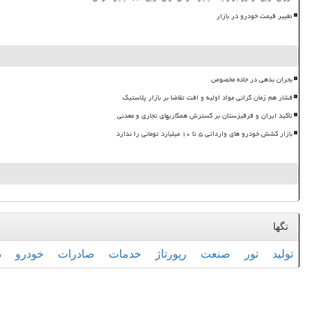
تغییر قیمت خودرو در بازار
بحران بدهی در جاده مخصوص
فشار هم زمان گرانی مواد اولیه و افت تقاضا بر بازار پلاستیک
تأکید ایران و قرقیزستان بر گسترش همکاریهای تجاری و معدنی
بازار کشش خودرو های وارداتی ۵ تا ۱۰ میلیارد تومانی را ندارد
تگها
تولید
تور
صنعت
رپورتاژ
خدمات
صادرات
خودرو
د