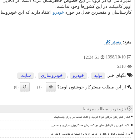
مدیرعامل كیا در اروپا در این خصوص خاطرنشان كرده است: از انجایی ك
اوور كامپكت در این كشورها وجود نداشت.
كارشناسان و مفسرین فعال در حوزه
خودرو
اعتقاد دارند كه این خودروساز
منبع:
مستر كار
1398/10/10
12:34:51
5118
تگهای خبر:
تولید
,
خودرو
,
خودروسازی
,
سایت
از این مطلب مسترکار خوشتون اومد؟
(0)
(1)
تازه ترین مطالب مرتبط
فشار هم زمان گرانی مواد اولیه و افت تقاضا بر بازار پلاستیک
تأکید ایران و قرقیزستان بر گسترش همکاریهای تجاری و معدنی
بازار کشش خودرو های وارداتی ۵ تا ۱۰ میلیارد تومانی را ندارد