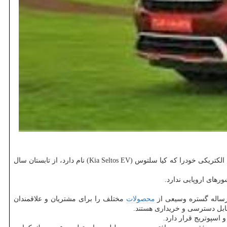
به گزارش مستر كار به نقل از ایسنا، گزارش های پیشین نشان می داد كه شركت كیاموتورز كره جنوبی تصمیم گرفته است عرضه سومین خودروی تمام الكتریكی خودرا كه كیا سلتوس (Kia Seltos EV) نام دارد، از تابستان سال
رساله گستره وسیعی از
محصولات
مختلف را برای مشتریان و علاقمندان
قابل دسترسی و خریداری هستند.
اسپوتریج قرار دارد.