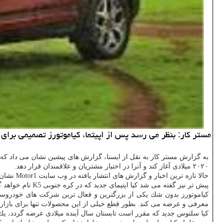
مستر كار: بنظر می رسد پس از اپیتما، كیاموتورز تصمیمی برای 
۲۰۲۰ میلادی آغاز كند و آنرا در اختیار مشتریان و علاقمندان قرار دهد.
حالا تازه ترین اخبار و گزارش های انتشار یافته در وب سایت Motor1 نشان داده است كه این شركت تصمیمی برای عرضه و ارائه كیا سلتوس در بازار كشورهای اروپایی ندارد.
پیش تر نیز گفته می شد كیا اپتیمای جدید كه در كره جنوبی K5 نام خواهد گرفت، در این قاره سبز عرضه نمی گردد.
كیاموتورز بدون شك یكی از بزرگترین و فعال ترین شركت های خودروسا
معرفی و عرضه می كند. بطور قطع خیلی از این محصولات تنها برای بازار
كیا سلتوس جدید كه مقرر است تابستان سال آینده میلادی عرضه گردد، یك