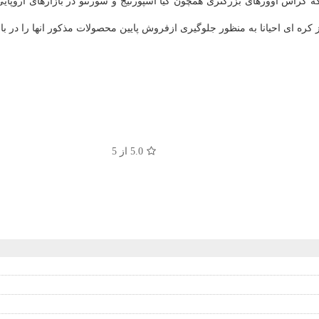
ه كراس اوورهای بزرگتری همچون كیا اسپورتیج و سورنتو در بازارهای اروپا
 كره ای احیانا به منظور جلوگیری ازفروش پایین محصولات مذكور انها را در باز
5.0
از 5