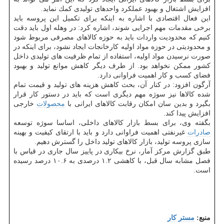
افزایش اشتغال و بهبود عملكرد واحدهای تولیدی كمك نماید.
این فعال اقتصادی با اشاره به اینكه برای تكمیل این پروسه باید
برخی مقدمات مهم اجرایی شوند، اشاره كرد: در وهله اول باید دقت
كنیم كه محدودیت واردات باید به حوزه كالاهای مصرفی مربوط شود
و محدودیتی در حوزه مواد اولیه كارخانجات ایجاد نشود، برای اینكه در
صورت نرسیدن مواد اولیه، استفاده از تمام ظرفیت های تولیدی داخل
كشور ممكن نخواهد بود. از طرف دیگر كاهش موانع تولید و بهبود
فضای كسب و كار اهمیت فراوانی دارد.
آرگون افزود: در كنار آن، بحث كاهش هزینه های تولید و قیمت تمام
شده كالاها نیز سوژه مهم دیگری است كه باید در دستور كار قرار
بگیرد و بدین سان امكان رقابت كالاهای ایرانی با
محصولات
خارجی
افزایش پیدا كند.
بگفته وی، برای بسط بازار كالاهای داخلی، اساسا سوژه توسعه
صادرات
غیرنفتی اهمیت فراوانی دارد و باید با ارتقای كیفیت و بهینه
سازی پروسه تولید، بازار كالاهای تولید داخل را گسترش دهیم.
طبق گزارش مركز آمار، نرخ بیكاری در پاییز سال جاری در قیاس با
فصل مشابه سال قبل، با كاهشی ۱.۲ درصدی به ۱۰.۶ درصد رسیده
است.
منبع:
مستر كار