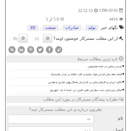
1398/10/16
22:52:53
4414
5.0
از 5
تگهای خبر:
تولید
,
صادرات
,
صنعت
,
كالا
از این مطلب مسترکار خوشتون اومد؟
(0)
(1)
تازه ترین مطالب مرتبط
بحران بدهی در جاده مخصوص
فشار هم زمان گرانی مواد اولیه و افت تقاضا بر بازار پلاستیک
تأکید ایران و قرقیزستان بر گسترش همکاریهای تجاری و معدنی
امکان ویرایش ثبت سفارش های تأمین ارز شده تا ۱۵ شهریور
نظرات بینندگان مسترکار در مورد این مطلب
نظرتون درباره ی این مطلب مسترکار چیه؟
نام:
ایمیل: