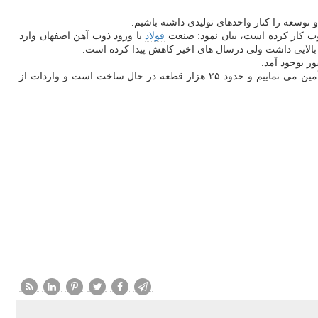
 توسعه را كنار واحدهای تولیدی داشته باشیم.
 كار كرده است، بیان نمود: صنعت
فولاد
با ورود ذوب آهن اصفهان وارد
ری بالایی داشت ولی درسال های اخیر كاهش پیدا كرده است.
مدیر عامل كارخانه مهرگدازهای زاگرس سفیددشت بیان نمود: كارخانه تكنولوژی بالایی دارد و امروز یك سال و نیم است كه فولاد سازهای كشور را تأمین می نماییم و حدود ۲۵ هزار قطعه در حال ساخت است و واردات از