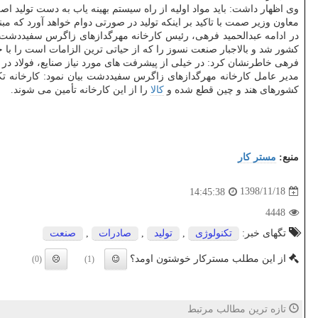
وی اظهار داشت: باید مواد اولیه از راه سیستم بهینه یاب به دست تولید اص
معاون وزیر صمت با تاكید بر اینكه تولید در صورتی دوام خواهد آورد كه مب
در ادامه عبدالحمید فرهی، رئیس كارخانه مهرگدازهای زاگرس سفیددشت ب
كشور شد و بالاجبار صنعت نسوز را كه از حیاتی ترین الزامات است را با خ
فرهی خاطرنشان كرد: در خیلی از پیشرفت های مورد نیاز صنایع، فولاد در خارج تولید و تأمین می شد اما از ده
كشورهای هند و چین قطع شده و
كالا
را از این كارخانه تأمین می شوند.
منبع:
مستر كار
1398/11/18
14:45:38
4448
تگهای خبر:
تكنولوژی
,
تولید
,
صادرات
,
صنعت
از این مطلب مسترکار خوشتون اومد؟
(0)
(1)
تازه ترین مطالب مرتبط