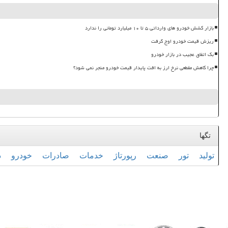
بازار کشش خودرو های وارداتی ۵ تا ۱۰ میلیارد تومانی را ندارد
ریزش قیمت خودرو اوج گرفت
بک اتفاق عجیب در بازار خودرو
چرا کاهش مقطعی نرخ ارز به افت پایدار قیمت خودرو منجر نمی شود؟
تگها
تولید
تور
صنعت
رپورتاژ
خدمات
صادرات
خودرو
د