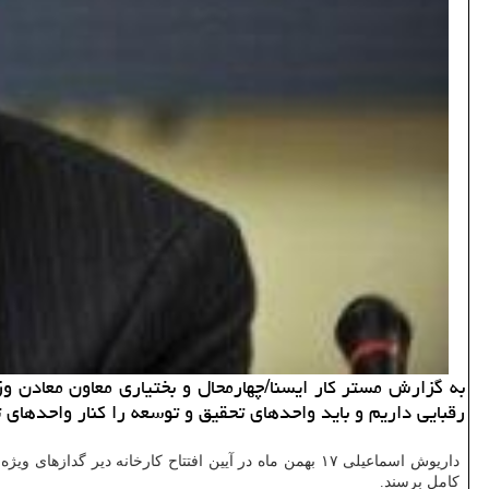
به گزارش مستر كار ایسنا/چهارمحال و بختیاری معاون معادن و
رقبایی داریم و باید واحدهای تحقیق و توسعه را كنار واحدهای 
داریوش اسماعیلی ۱۷ بهمن ماه در آیین افتتاح كارخانه د
كامل برسند.