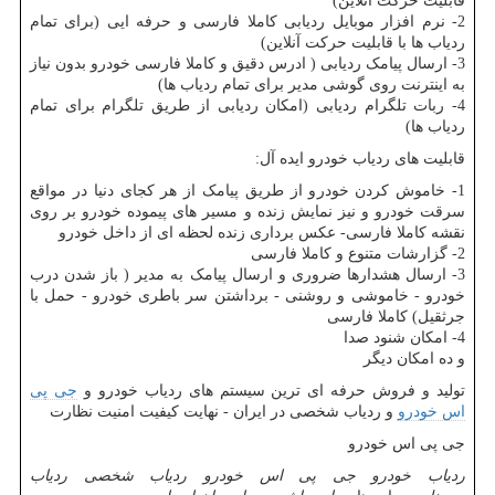
قابلیت حرکت آنلاین)
2- نرم افزار موبایل ردیابی کاملا فارسی و حرفه ایی (برای تمام
ردیاب ها با قابلیت حرکت آنلاین)
3- ارسال پیامک ردیابی ( ادرس دقیق و کاملا فارسی خودرو بدون نیاز
به اینترنت روی گوشی مدیر برای تمام ردیاب ها)
4- ربات تلگرام ردیابی (امکان ردیابی از طریق تلگرام برای تمام
ردیاب ها)
قابلیت های ردیاب خودرو ایده آل:
1- خاموش کردن خودرو از طریق پیامک از هر کجای دنیا در مواقع
سرقت خودرو و نیز نمایش زنده و مسیر های پیموده خودرو بر روی
نقشه کاملا فارسی- عکس برداری زنده لحظه ای از داخل خودرو
2- گزارشات متنوع و کاملا فارسی
3- ارسال هشدارها ضروری و ارسال پیامک به مدیر ( باز شدن درب
خودرو - خاموشی و روشنی - برداشتن سر باطری خودرو - حمل با
جرثقیل) کاملا فارسی
4- امکان شنود صدا
و ده امکان دیگر
تولید و فروش حرفه ای ترین سیستم های ردیاب خودرو و
جی پی
اس خودرو
و ردیاب شخصی در ایران - نهایت کیفیت امنیت نظارت
جی پی اس خودرو
ردیاب خودرو
جی پی اس خودرو
ردیاب شخصی
ردیاب