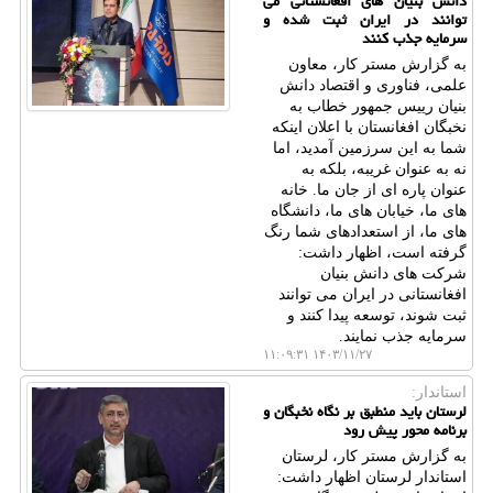
دانش بنیان های افغانستانی می
توانند در ایران ثبت شده و
سرمایه جذب کنند
به گزارش مستر کار، معاون
علمی، فناوری و اقتصاد دانش
بنیان رییس جمهور خطاب به
نخبگان افغانستان با اعلان اینکه
شما به این سرزمین آمدید، اما
نه به عنوان غریبه، بلکه به
عنوان پاره ای از جان ما. خانه
های ما، خیابان های ما، دانشگاه
های ما، از استعدادهای شما رنگ
گرفته است، اظهار داشت:
شرکت های دانش بنیان
افغانستانی در ایران می توانند
ثبت شوند، توسعه پیدا کنند و
سرمایه جذب نمایند.
۱۴۰۳/۱۱/۲۷ ۱۱:۰۹:۳۱
استاندار:
لرستان باید منطبق بر نگاه نخبگان و
برنامه محور پیش رود
به گزارش مستر کار، لرستان
استاندار لرستان اظهار داشت: