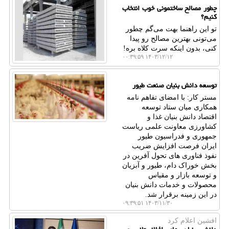
چطور مصالح ساختمونی خوب انتخاب
کنیم؟
تو این راهنما بهت می‌گم چطور
می‌تونی بهترین مصالح رو پیدا
کنی، بدون اینکه سرت کلاه بره!
۱۴۰۳/۱۲/۱۲ ۰۰:۳۹:۵۹
توسعه دانش بنیان صنعت طیور
مستر کار: با امضای تفاهم نامه
همکاری میان ستاد توسعه
اقتصاد دانش بنیان غذا و
کشاورزی معاونت علمی ریاست
جمهوری و فدراسیون طیور
ایران فرصت افزایش ضریب
نفوذ فناوری های تحول آفرین در
بخش خوراک دام، طیور و آبزیان
و توسعه بازار و مقیاس
محصولات و خدمات دانش بنیان
در این زمینه برقرار شد.
۱۴۰۳/۱۱/۳۰ ۰۹:۳۹:۵۱
افشین اعلام كرد