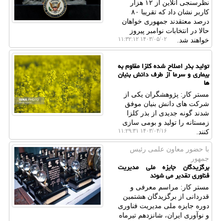
نظرسنجی آنلاین از ۱۲ هزار
کاربر نشان داد که تقریبا ۸۰
درصد معتقدند جمهوری خواهان
حالا در انتخابات نوامبر پیروز
۱۴۰۳/۰۵/۰۲ ۱۱:۳۲:۱۲
خواهند شد.
تولید بذر اصلاح شده کلزا مقاوم به
بیماری و سرما از طرف دانش بنیان
ها
مستر کار: پژوهشگران یکی از
شرکت های دانش بنیان موفق
شدند گونه جدیدی از بذر کلزا
زمستانه را تولید و بومی سازی
۱۴۰۳/۰۴/۱۶ ۱۱:۲۹:۳۱
کنند.
با حضور معاون علمی رئیس
جمهور
برگزیدگان جایزه ملی مدیریت
فناوری تقدیر می شوند
مستر کار: مراسم معرفی و
قدردانی از برگزیدگان هشتمین
دوره جایزه ملی مدیریت فناوری
و نوآوری ایران، شانزدهم تیرماه