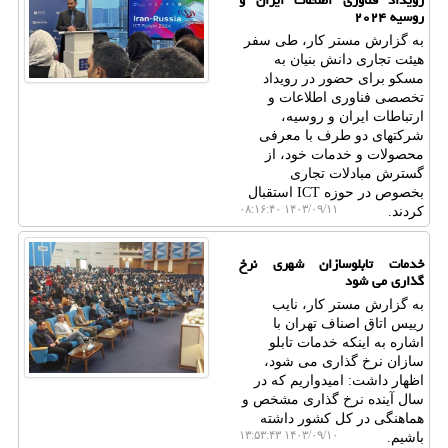
رویداد فناوری اطلاعات ایران و
روسیه ۲۰۲۴
به گزارش مستر کار، طی سفر
هیئت تجاری دانش بنیان به
مسکو برای حضور در رویداد
تخصصی فناوری اطلاعات و
ارتباطات ایران و روسیه،
شرکتهای دو طرف با معرفی
محصولات و خدمات خود، از
گسترش مبادلات تجاری
بخصوص در حوزه ICT استقبال
۱۴۰۳/۰۹/۱۱ ۰۸:۱۶:۴۰
کردند.
خدمات تابلوسازان شهری نرخ
گذاری می شود
به گزارش مستر کار، نایب
رییس اتاق اصناف تهران با
اشاره به اینکه خدمات تابلو
سازان نرخ گذاری می شود،
اظهار داشت: امیدواریم که در
سال آینده نرخ گذاری مشخص و
هماهنگی در کل کشور داشته
۱۴۰۳/۰۹/۱۰ ۱۳:۵۳:۴۳
باشیم.