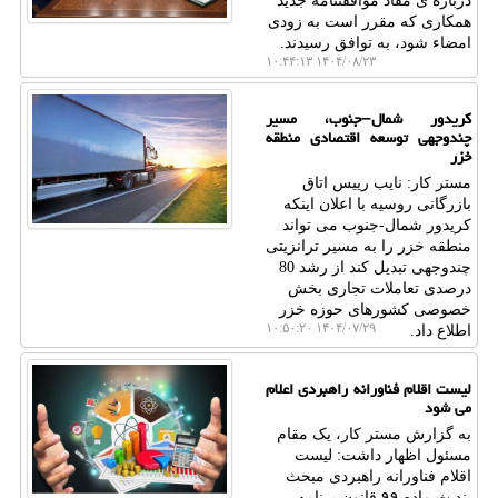
درباره ی مفاد موافقتنامه جدید
همکاری که مقرر است به زودی
امضاء شود، به توافق رسیدند.
۱۴۰۴/۰۸/۲۳ ۱۰:۴۴:۱۳
کریدور شمال–جنوب، مسیر
چندوجهی توسعه اقتصادی منطقه
خزر
مستر کار: نایب رییس اتاق
بازرگانی روسیه با اعلان اینکه
کریدور شمال-جنوب می تواند
منطقه خزر را به مسیر ترانزیتی
چندوجهی تبدیل کند از رشد 80
درصدی تعاملات تجاری بخش
خصوصی کشورهای حوزه خزر
۱۴۰۴/۰۷/۲۹ ۱۰:۵۰:۲۰
اطلاع داد.
لیست اقلام فناورانه راهبردی اعلام
می شود
به گزارش مستر کار، یک مقام
مسئول اظهار داشت: لیست
اقلام فناورانه راهبردی مبحث
بند ث ماده ۹۹ قانون برنامه