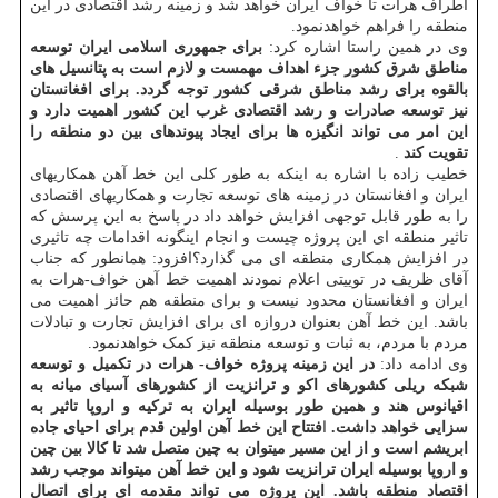
اطراف هرات تا خواف ایران خواهد شد و زمینه رشد اقتصادی در این
منطقه را فراهم خواهدنمود.
وی در همین راستا اشاره کرد:
برای جمهوری اسلامی ایران توسعه
مناطق شرق کشور جزء اهداف مهمست و لازم است به پتانسیل های
بالقوه برای رشد مناطق شرقی کشور توجه گردد. برای افغانستان
نیز توسعه صادرات و رشد اقتصادی غرب این کشور اهمیت دارد و
این امر می تواند انگیزه ها برای ایجاد پیوندهای بین دو منطقه را
تقویت کند
.
خطیب زاده با اشاره به اینکه به طور کلی این خط آهن همکاریهای
ایران و افغانستان در زمینه های توسعه تجارت و همکاریهای اقتصادی
را به طور قابل توجهی افزایش خواهد داد در پاسخ به این پرسش که
تاثیر منطقه ای این پروژه چیست و انجام اینگونه اقدامات چه تاثیری
در افزایش همکاری منطقه ای می گذارد؟افزود: همانطور که جناب
آقای ظریف در توییتی اعلام نمودند اهمیت خط آهن خواف-هرات به
ایران و افغانستان محدود نیست و برای منطقه هم حائز اهمیت می
باشد. این خط آهن بعنوان دروازه ای برای افزایش تجارت و تبادلات
مردم با مردم، به ثبات و توسعه منطقه نیز کمک خواهدنمود.
وی ادامه داد:
در این زمینه پروژه خواف- هرات در تکمیل و توسعه
شبکه ریلی کشورهای اکو و ترانزیت از کشورهای آسیای میانه به
اقیانوس هند و همین طور بوسیله ایران به ترکیه و اروپا تاثیر به
سزایی خواهد داشت.
ا
فتتاح این خط آهن اولین قدم برای احیای جاده
ابریشم است و از این مسیر می‎توان به چین متصل شد تا کالا بین چین
و اروپا بوسیله ایران ترانزیت شود و این خط آهن می‎تواند موجب رشد
اقتصاد منطقه باشد. این پروژه می تواند مقدمه ای برای اتصال