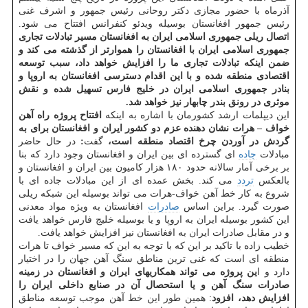
آذرماه با حضور مجازی دکتر روحانی رئیس جمهور و اشرف غنی
رئیس جمهور افغانستان بوسیله ویدئو کنفرانس افتتاح می شود.
ا
تصال ریلی جمهوری اسلامی ایران به افغانستان مسیر تبادلات تجاری
جمهوری اسلامی ایران با افغانستان را هموارتر از گذشته می کند و
ضمن اینکه تبادلات تجاری ما را افزایش خواهد داد، سبب توسعه
اقتصادی منطقه شده و با این اقدام دسترسی افغانستان به اروپا و
بنادر جمهوری اسلامی ایران در خلیج فارس تسهیل شده و نقش
موثری در رونق بندر چابهار نیز خواهد شد.
این دیپلمات ارشد کشورمان با اشاره به اینکه
افتتاح پروژه راه آهن
خواف – هرات نشان دهنده عزم دو کشور ایران و افغانستان برای به
گردش در آوردن چرخ اقتصاد منطقه است،
گفت
:
در حال حاضر
مبادلات
جاده
ای گسترده ای بین ایران و افغانستان وجود دارد که بنا
بر برخی آمار سالانه حدود ۱۸۰ هزار کامیون بین ایران و افغانستان و
بالعکس
تردد
می کند. بخش عمده ای از این مبادلات جاده ای با
شروع به کار خط آهن خواف-هرات می تواند بوسیله این شبکه ریلی
صورت گیرد. براین اساس
صادرات
افغانستان به ویژه مواد معدنی
این کشور بوسیله ایران به اروپا و یا بوسیله خلیج فارس خواهد یافت
و در مقابل صادرات ایران به افغانستان نیز افزایش خواهد یافت.
خطیب زاده با تاکید بر این که با توجه به این که مسیر خواف تا هرات
منطقه ای است که غنی ترین مناطق سنگ آهن جهان را در اختیار
دارد و ا
ین پروژه می تواند همکاریهای ایران و افغانستان در زمینه
صادرات سنگ آهن و یا استحصال آن در صنایع داخلی ایران را
افزایش دهد، افزود
: همین طور این خط آهن موجب توسعه مناطق