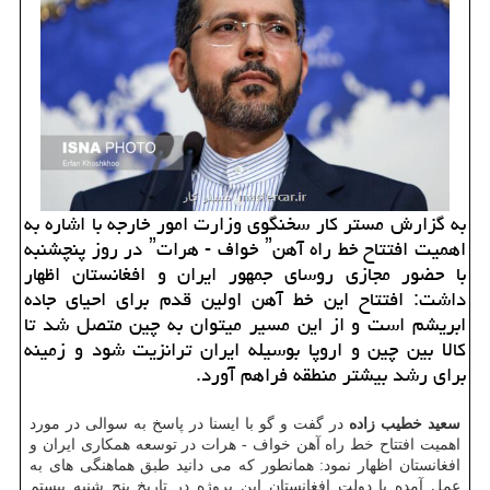
به گزارش مستر کار سخنگوی وزارت امور خارجه با اشاره به
اهمیت افتتاح خط راه آهنˮ خواف - هراتˮ در روز پنچشنبه
با حضور مجازی روسای جمهور ایران و افغانستان اظهار
داشت: افتتاح این خط آهن اولین قدم برای احیای جاده
ابریشم است و از این مسیر می‎توان به چین متصل شد تا
کالا بین چین و اروپا بوسیله ایران ترانزیت شود و زمینه
برای رشد بیشتر منطقه فراهم آورد.
سعید خطیب زاده
در گفت و گو با ایسنا در پاسخ به سوالی در مورد
اهمیت افتتاح خط راه آهن خواف - هرات در توسعه همکاری ایران و
افغانستان اظهار نمود: همانطور که می دانید طبق هماهنگی های به
عمل آمده با دولت افغانستان این پروژه در تاریخ پنج شنبه بیستم