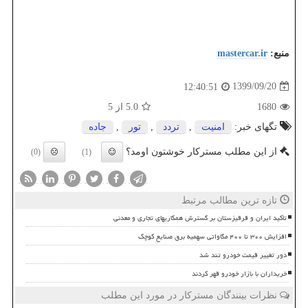
منبع:
mastercar.ir
1399/09/20
12:40:51
1680
5.0
از 5
تگهای خبر:
امنیت
,
تردد
,
تور
,
جاده
از این مطلب مسترکار خوشتون اومد؟
(0)
(1)
تازه ترین مطالب مرتبط
تأکید ایران و قرقیزستان بر گسترش همکاریهای تجاری و معدنی
افزایش ۳۰۰ تا ۴۰۰ مگاواتی سهمیه برق صنایع کوچک
دور تغییر قیمت خودرو تند شد
خریداران با بازار خودرو قهر کردند
نظرات بینندگان مسترکار در مورد این مطلب