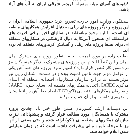
کشورهای آسیای میانه بوسیله کریدور شرقی ایران به آب های آزاد
باشد.
سخنگوی وزارت امور خارجه تصریح کرد:
جمهوری اسلامی ایران با
این پروژه و دیگر پروژه های ریلی به دنبال افزایش همکاریهای منطقه
ای است، با این وجود متاسفانه در سالهای اخیر برخی قدرت های
فرامنطقه ای همچون آمریکا به دنبال کارشکنی در همکاریهای منطقه
ای برای بسط پروژه های ریلی و گشایش کریدورهای منطقه ای بوده
اند.
خطیب زاده در مورد اهمیت انجام اینطور پروژه های مشترک برای
ایران و این که آیا انجام این پروژه های مشترک با دیگر همسایگان نیز
در دستور کار کشور قرار دارد ؟ اظهار نمود: پروژه های خط آهن یکی
از عوامل موثر جهت تامین امنیت بوده و در قسمت اشتغال زایی نیز
موثر هستند. بنا بر این سازمان همکاریهای اقتصادی منطقه ای آسیای
مرکزی CAREC، اتحادیه همکاریهای منطقه ای آسیای جنوبی SAARC
و سازمان همکارهای اقتصادی (اکو ECO) ایجاد خط آهن در افغانستان
را ضروری دانسته و از آن حمایت می‎کنند.
این دیپلمات ارشد کشورمان همین طور خبر داد:
چندین پروژه
مشترک با همسایگان مورد مطالعه قرار گرفته و پیشنهاداتی نیز به
سازمان همکاریهای منطقه ای (اکو) ارائه شده و حتی بعضی از آنها
نیز تا مرحله تامین مالی پیشرفت داشته است که در زمان عملیاتی
شدن اعلام خواهد شد.