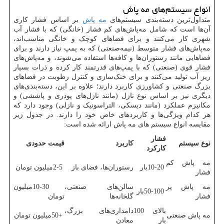
انواع سیستم‌های مه پاش
متداول‌ترین دسته‌بندی سیستم‌های
مه پاش
بر اساس فشار کاری
آن‌ها است که شامل مه‌پاش‌های کم فشار (خانگی) که با فشار آب
شهری کار می‌کنند و برای فضاهای کوچک و خانگی مناسب‌اند،
مه‌پاش‌های فشار متوسط (نیمه‌صنعتی) که به پمپ نیاز دارند و برای
فضاهایی مانند رستوران‌ها و کافه‌ها استفاده می‌شوند، و مه‌پاش‌های
فشار قوی (صنعتی) که با پمپ‌های قدرتمند کار کرده و ذرات بسیار
ریز آب تولید می‌کنند و برای خنک‌سازی و کنترل رطوبت در فضاهای
بزرگ صنعتی و کشاورزی کاربرد دارند؛ علاوه بر این، دسته‌بندی‌های
دیگری نیز بر اساس نوع نازل (مانند نازل‌های پودری و پاششی) و
مکانیزم عملکرد (مانند دیسکی، التراسونیک و نازلی) وجود دارد که
هر کدام ویژگی‌ها و کاربردهای خاص خود را دارند. در جدول زیر
مقایسه انواع سیستم های مه پاش ارائه شده است:
فشار
نوع سیستم
کاربرد
قیمت حدودی
کارکرد
مه پاش کم
10-20
بار
رستوران‌ها، فضای باز
2-5
میلیون تومان
فشار
مه پاش پر
سالن‌های صنعتی،
10-30
میلیون
50-100
بار
فشار
گلخانه‌ها
تومان
بالای 100
دامداری‌های بزرگ،
مه پاش صنعتی
50+
میلیون تومان
بار
معادن