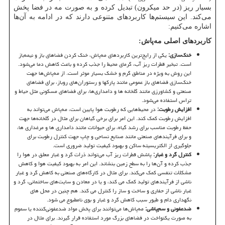
بسیار ریز (در حد میکرون) تبدیل کرده و به صورت مه در فضا پخش
می‌کند. این سیستم‌ها کاربردهای متنوعی دارند که در ادامه به آن‌ها
اشاره می‌کنیم:
کاربردهای اصلی مه‌پاش:
خنک‌سازی:
یکی از رایج‌ترین کاربردهای مه‌پاش، خنک کردن فضاهای باز و نیمه‌باز
است. تبخیر قطرات ریز آب، گرمای محیط را جذب کرده و باعث کاهش دما می‌شود.
این روش به ویژه در مناطق گرم و خشک بسیار موثر است. از مه‌پاش‌ها جهت
خنک‌سازی فضاهای باز عمومی مانند پارکها و رستوران‌های روباز، برای فضاهای
صنعتی و کشاورزی مانند گلخانه ها و دامداری‌ها، برای فضاهای مسکونی مثل حیاط و
تراس استفاده می‌شود.
افزایش رطوبت:
در محیط‌هایی که رطوبت هوا پایین است، مه‌پاش می‌تواند به
افزایش رطوبت کمک کند. این امر برای برخی گیاهان برای مثال در گلخانه‌ها جهت
حفظ رطوبت مناسب برای رشد گیاه، برای حیوانات مانند دامداری ها و مرغداری ها،
و برای فرآیندهای صنعتی مانند صنایع نساجی و چاپ جهت کنترل رطوبت برای
جلوگیری از الکتریسیته ساکن و بهبود کیفیت تولید ضروری است.
کنترل گرد و غبار:
پاشش قطرات ریز آب می‌تواند ذرات گرد و غبار معلق در هوا را
جذب کرده و آن‌ها را به سطح زمین بنشاند. این امر به بهبود کیفیت هوا و کاهش
مشکلات تنفسی کمک می‌کند. برای مثال در کارگاه‌های صنعتی به کاهش گرد و غبار
ناشی از فرآیندهای تولید کمک می کند، و یا در معادن و سایت‌های ساختمانی، گرد و
غبار ناشی از حفاری و ساخت و ساز را کنترل می کند. هم چنین در محل های
نگهداری دام و طیور سبب کاهش گرد و غبار و بوی نامطبوع می شود.
ضدعفونی و سم‌پاشی:
مه‌پاش‌ها می‌توانند برای پخش مواد ضدعفونی‌کننده یا سموم
به صورت یکنواخت در فضاهای بزرگ مورد استفاده قرار گیرند. برای مثال در