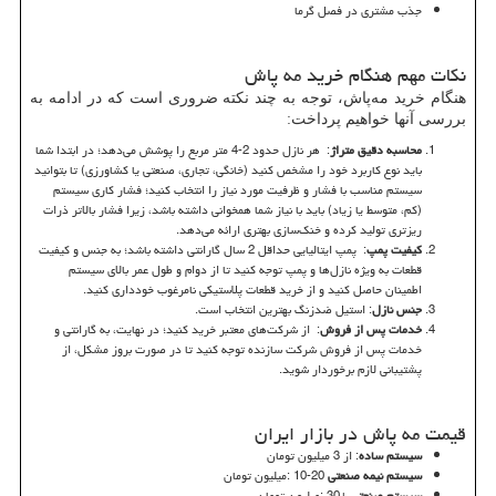
جذب مشتری در فصل گرما
نکات مهم هنگام خرید مه پاش
هنگام خرید مه‌پاش، توجه به چند نکته ضروری است که در ادامه به
بررسی آنها خواهیم پرداخت:
محاسبه دقیق متراژ
: هر نازل حدود 2-4 متر مربع را پوشش می‌دهد؛ در ابتدا شما
باید نوع کاربرد خود را مشخص کنید (خانگی، تجاری، صنعتی یا کشاورزی) تا بتوانید
سیستم مناسب با فشار و ظرفیت مورد نیاز را انتخاب کنید؛ فشار کاری سیستم
(کم، متوسط یا زیاد) باید با نیاز شما همخوانی داشته باشد، زیرا فشار بالاتر ذرات
ریزتری تولید کرده و خنک‌سازی بهتری ارائه می‌دهد.
کیفیت پمپ
: پمپ ایتالیایی حداقل 2 سال گارانتی داشته باشد؛ به جنس و کیفیت
قطعات به ویژه نازل‌ها و پمپ توجه کنید تا از دوام و طول عمر بالای سیستم
اطمینان حاصل کنید و از خرید قطعات پلاستیکی نامرغوب خودداری کنید.
جنس نازل
: استیل ضدزنگ بهترین انتخاب است.
خدمات پس از فروش
: از شرکت‌های معتبر خرید کنید؛ در نهایت، به گارانتی و
خدمات پس از فروش شرکت سازنده توجه کنید تا در صورت بروز مشکل، از
پشتیبانی لازم برخوردار شوید.
قیمت مه پاش در بازار ایران
سیستم ساده
: از 3 میلیون تومان
سیستم نیمه صنعتی
: 10-20
میلیون تومان
سیستم صنعتی
: 30+
میلیون تومان