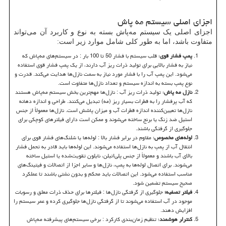
اجزای اصلی سیستم مه پاش
اجزای اصلی یک سیستم مه‌پاش بسته به نوع و کاربرد آن می‌تواند
متفاوت باشد، اما به طور کلی شامل موارد زیر است:
پمپ فشار قوی
؛ قلب سیستم با فشار 50 تا 100 بار : در سیستم‌های مه‌پاش که
نیاز به فشار بالایی برای تولید ذرات ریز آب دارند، از یک پمپ فشار قوی استفاده
می‌شود. این پمپ آب را با فشار مورد نیاز به سمت نازل‌ها هدایت می‌کند. قدرت و
نوع پمپ بسته به اندازه سیستم و تعداد نازل‌ها متفاوت است.
نازل مه پاش
؛ تولید ذرات ریز آب : نازل‌ها مهم‌ترین بخش سیستم مه‌پاش هستند
که آب پرفشار را به قطرات بسیار ریز (مه) تبدیل می‌کنند. طراحی و اندازه دهانه
نازل‌ها تعیین‌کننده اندازه قطرات آب و میزان پاشش است. نازل‌ها معمولاً از جنس
استیل ضد زنگ یا برنج ساخته می‌شوند و ممکن است دارای فیلترهای کوچکی برای
جلوگیری از گرفتگی باشند.
لوله‌های مخصوص
؛ مقاوم در برابر فشار بالا : لوله‌ها یا شلنگ‌های فشار قوی برای
انتقال آب از پمپ به نازل‌ها استفاده می‌شوند. این لوله‌ها باید قادر به تحمل فشار
بالای آب باشند و معمولاً از جنس پلی‌اتیلن، نایلون تقویت‌شده یا استیل ساخته
می‌شوند. برای اتصال لوله‌ها به پمپ، نازل‌ها و سایر اجزا از اتصالات و فیتینگ‌های
مناسب استفاده می‌شود. این اتصالات باید محکم و بدون نشتی باشند تا عملکرد
صحیح سیستم تضمین شود.
فیلتر تصفیه؛
جلوگیری از گرفتگی نازل‌ها : فیلترها برای حذف ذرات معلق و رسوبات
موجود در آب استفاده می‌شوند تا از گرفتگی نازل‌ها جلوگیری کرده و عمر سیستم را
افزایش دهند.
کنترلر هوشمند
؛ تنظیم زمان‌بندی کارکرد : برخی سیستم‌های پیشرفته مه‌پاش