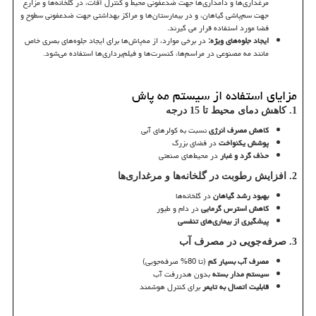
مرغداری‌ها و دامداری‌ها جهت ضدعفونی محیط و کنترل آفات، در گلخانه‌ها و مزارع
جهت سم‌پاشی گیاهان، و در بیمارستان‌ها و مراکز بهداشتی جهت ضدعفونی سطوح و
فضا مورد استفاده قرار می گیرند.
ایجاد جلوه‌های ویژه:
در برخی موارد، از مه‌پاش‌ها برای ایجاد جلوه‌های بصری خاص
مانند مه مصنوعی در مراسم‌ها، کنسرت‌ها و فیلم‌برداری‌ها استفاده می‌شود.
مزایای استفاده از سیستم مه پاش
1.
کاهش دمای محیط تا 15 درجه
کاهش مصرف انرژی
نسبت به کولرهای آبی
پوشش یکنواخت
در فضای بزرگ
حذف گرد و غبار
در محیط‌های صنعتی
2.
افزایش رطوبت در گلخانه‌ها و مرغداری‌ها
بهبود رشد گیاهان
در گلخانه‌ها
کاهش استرس گرمایی
در دام و طیور
پیشگیری از بیماری‌های تنفسی
3.
صرفه‌جویی در مصرف آب
مصرف آب بسیار کم
(تا 80% صرفه‌جویی)
سیستم مدار بسته
بدون هدررفت آب
قابلیت اتصال به تایمر
برای کنترل هوشمند