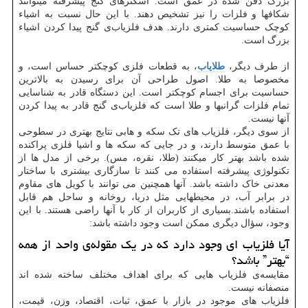
بزرگ دفن شده در عمق است. اسکنرهای گنج پیشرفته میتوانند
شکافها و فلزات را نیز تشخیص دهند. با این حال نسبت به اشیاء
کوچک حساسیت کمتری دارند. هدف فلزیاب‌ی گنج پیدا کردن اشیاء
بزرگ است.
از طرف دیگر،
طلایاب
، به قطعات فلزی کوچکتر حساس است، و
مخصوصا به طلا. اصول طراحی آن برای رسیدن به بالاترین
حساسیت برای اجسام کوچکتر است. این دستگاه قادر به شناسایی
تمام فلزات گرانبها و طلا است که فلزیاب‌ی گنج قادر به پیدا کردن
آنها نیست.
از سوی دیگر، فلزیاب های تک سکه و هابی نتایج بهتری در سطوحی
با عمق متوسط دارند، و در جایی که سکه ها و اشیا فلزی پراکنده
شده باشد بهتر کار میکنند (طلا، نقره، مس). برخی از مدل ها از
تکنولوژی پیشرفته استفاده می کنند تا سازگاری بیشتری با ساختار
معدنی خاک داشته باشد. آنها همچنین می توانند با کویل های مقاوم
در برابر آب، در محیطهایی مثل دریا، روخانه و ساحل هم قابل
استفاده باشند.بسیاری از کاربران از کار با آنها راضی هستند. با این
وجود، سؤال دیگری ممکن است وجود داشته باشد:
آیا فلزیاب ای وجود دارد که در یک مقوله‌ی واحد از همه
“بهتر” باشد؟
مقایسه‌ی فلزیاب هایی که برای اهداف مختلف ساخته شده اند
منصفانه نیست.
فلزیاب های موجود در بازار با عمق، ثبات، اقتصاد، وزن، قیمت،