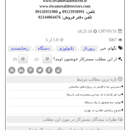
www.tivametaldetector.ir
www.tiwametaldetectors.com
تلفن: 09123930991 و 09126931900
تلفن دفتر فروش: 02144064476
1397/05/31
18:25:10
5067
5.0
از 5
تگهای خبر:
رپورتاژ
,
تكنولوژی
,
دستگاه
,
رضایتمندی
از این مطلب مسترکار خوشتون اومد؟
(0)
(2)
تازه ترین مطالب مرتبط
دسترسی نما با کلایمر در پروژه های ساختمانی
چرا هر کدام از ما، صدایی منحصربه فرد داریم؟
تولید سه محصول با یک دستگاه
شروع رزمایش نظارتی در تهران
نظرات بینندگان مسترکار در مورد این مطلب
نظرتون درباره ی این مطلب مسترکار چیه؟